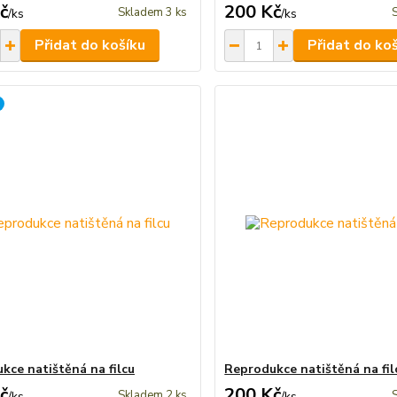
č
200 Kč
Skladem 3 ks
/
ks
/
ks
Přidat do košíku
Přidat do ko
kce natištěná na filcu
Reprodukce natištěná na fil
č
200 Kč
Skladem 2 ks
/
ks
/
ks