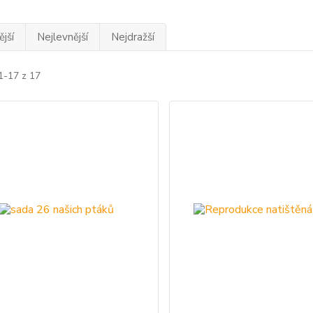
jší
Nejlevnější
Nejdražší
1-17 z 17