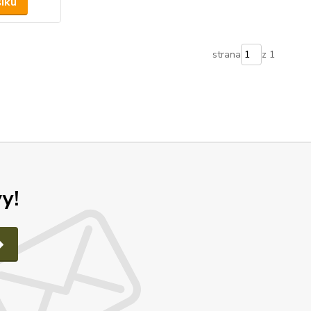
šíku
strana
z 1
y!