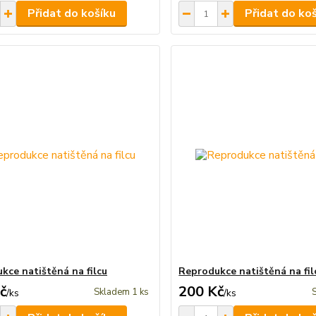
Přidat do košíku
Přidat do ko
kce natištěná na filcu
Reprodukce natištěná na fil
č
200 Kč
Skladem 1 ks
/
ks
/
ks