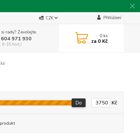
Přihlášení
CZK
 si rady? Zavolejte.
0
ks
 604 971 930
za
0 Kč
, 8-15 hod.)
lká
Do
Kč
produkt