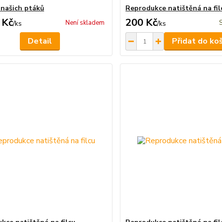
 našich ptáků
Reprodukce natištěná na fil
 Kč
200 Kč
Není skladem
/
ks
/
ks
Detail
Přidat do ko