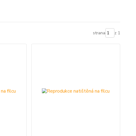
strana
z 1