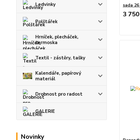
Ledvinky
sada 26
3 750
Polštářek
Hrníček, plecháček,
termoska
Textil - zástěry, tašky
Kalendáře, papírový
materiál
Drobnost pro radost
GALERIE
Novinky