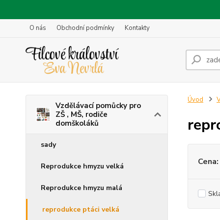
O nás
Obchodní podmínky
Kontakty
Úvod
V
Vzdělávací pomůcky pro
ZŠ , MŠ, rodiče
repr
domškoláků
sady
Cena:
Reprodukce hmyzu velká
Reprodukce hmyzu malá
Skl
reprodukce ptáci velká