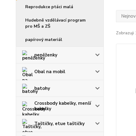
Reprodukce ptáci malá
Nejnově
Hudebně vzdělávací program
pro MŠ a ZŠ
Zobrazuji 
papírový materiál
peněženky
Obal na mobil
batohy
Crossbody kabelky, menší
kabelky
Taštičky, etue taštičky