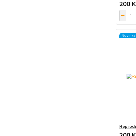
200 K
Novinka
Reprodu
200 K