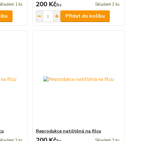
200 Kč
Skladem 1 ks
Skladem 3 ks
/
ks
šíku
Přidat do košíku
cu
Reprodukce natištěná na filcu
200 Kč
Skladem 3 ks
Skladem 3 ks
/
ks