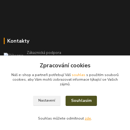
Kontakty
Zákaznická podpora
+420 604 971 930
Zpracování cookies
(Po-Pá, 8-15 hod.)
Náš e-shop a partneři potřebují Váš
souhlas
s použitím souborů
filcshop@seznam.cz
cookies, aby Vám mohli zobrazovat informace týkající se Vašich
zájmů.
Souhlasím
Nastavení
2023/2025© Eva Nevrlá
Souhlas můžete odmítnout
zde
.
Vytvořeno na
Eshop-rychle.cz