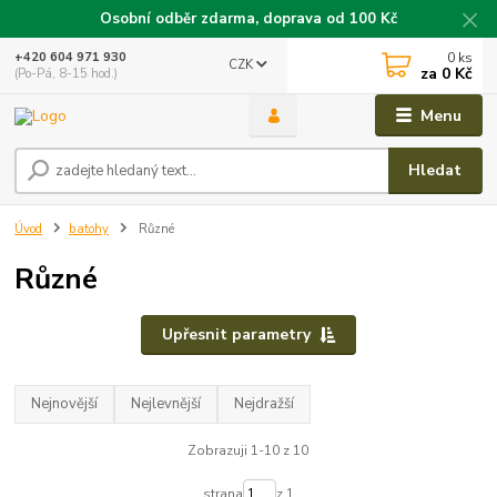
Osobní odběr zdarma, doprava od 100 Kč
0
ks
+420 604 971 930
CZK
za
0 Kč
(Po-Pá, 8-15 hod.)
Menu
Hledat
Úvod
batohy
Různé
Různé
Upřesnit parametry
Nejnovější
Nejlevnější
Nejdražší
Zobrazuji 1-10 z 10
strana
z 1