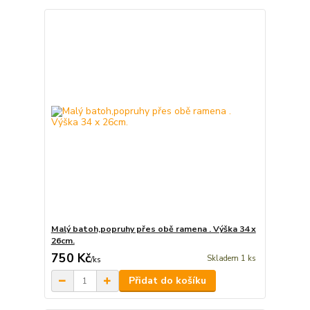
Malý batoh,popruhy přes obě ramena . Výška 34 x
26cm.
750 Kč
Skladem 1 ks
/
ks
Přidat do košíku