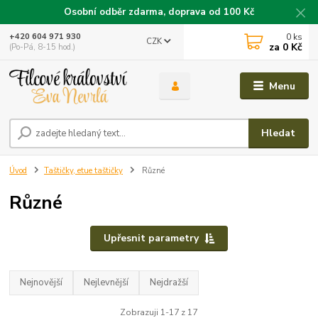
Osobní odběr zdarma, doprava od 100 Kč
0
ks
+420 604 971 930
CZK
za
0 Kč
(Po-Pá, 8-15 hod.)
Menu
Hledat
Úvod
Taštičky, etue taštičky
Různé
Různé
Upřesnit parametry
Nejnovější
Nejlevnější
Nejdražší
Zobrazuji 1-17 z 17