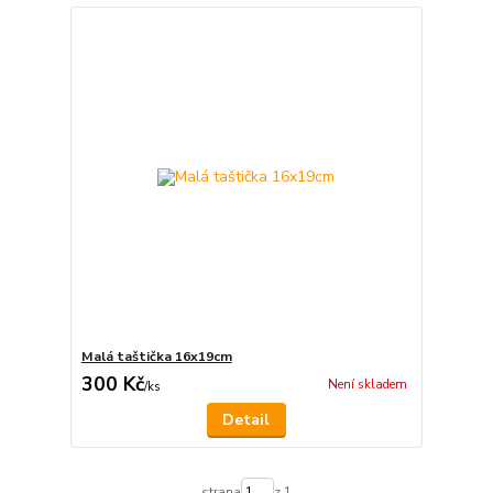
Malá taštička 16x19cm
300 Kč
Není skladem
/
ks
Detail
strana
z 1