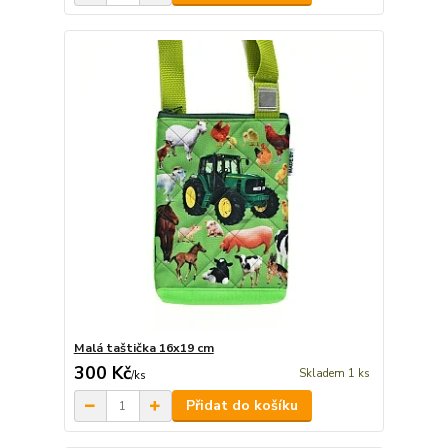
Malá taštička 16x19 cm
300 Kč
Skladem 1 ks
/
ks
Přidat do košíku