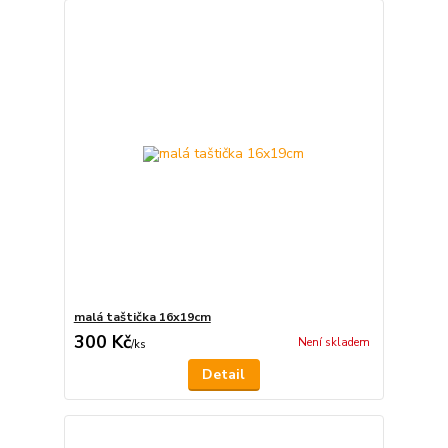
malá taštička 16x19cm
300 Kč
Není skladem
/
ks
Detail