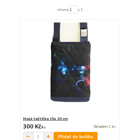
strana
z 1
Malá taštička 15x 20 cm
300 Kč
Skladem 1 ks
/
ks
Přidat do košíku