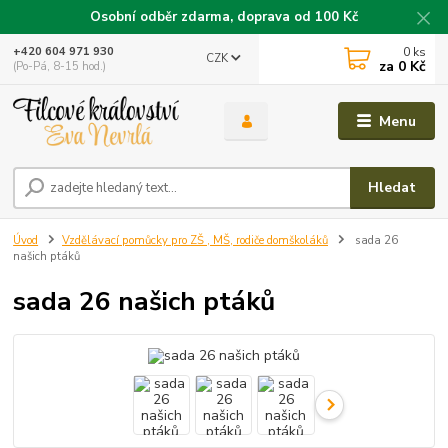
Osobní odběr zdarma, doprava od 100 Kč
0
ks
+420 604 971 930
CZK
za
0 Kč
(Po-Pá, 8-15 hod.)
Menu
Hledat
Úvod
Vzdělávací pomůcky pro ZŠ , MŠ, rodiče domškoláků
sada 26
našich ptáků
sada 26 našich ptáků