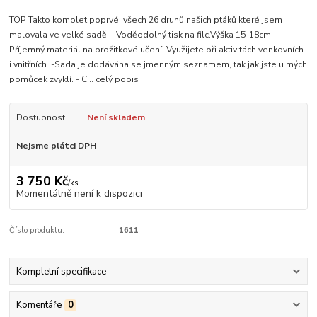
TOP Takto komplet poprvé, všech 26 druhů našich ptáků které jsem
malovala ve velké sadě . -Voděodolný tisk na filc.Výška 15-18cm. -
Příjemný materiál na prožitkové učení. Využijete při aktivitách venkovních
i vnitřních. -Sada je dodávána se jmenným seznamem, tak jak jste u mých
pomůcek zvyklí. - C...
celý popis
Dostupnost
Není skladem
Nejsme plátci DPH
3 750 Kč
/
ks
Momentálně není k dispozici
Číslo produktu:
1611
Kompletní specifikace
Komentáře
0