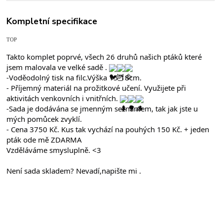
Kompletní specifikace
TOP
Takto komplet poprvé, všech 26 druhů našich ptáků které 
jsem malovala ve velké sadě . 
-Voděodolný tisk na filc.Výška 15-18cm.
- Příjemný materiál na prožitkové učení. Využijete při 
aktivitách venkovních i vnitřních. 
-Sada je dodávána se jmenným seznamem, tak jak jste u 
mých pomůcek zvyklí.
- Cena 3750 Kč. Kus tak vychází na pouhých 150 Kč. + jeden 
pták ode mě ZDARMA
Vzděláváme smysluplně. <3
Není sada skladem? Nevadí,napište mi .