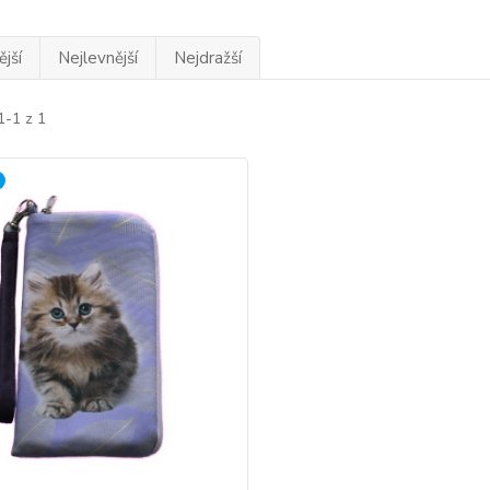
jší
Nejlevnější
Nejdražší
1-1 z 1