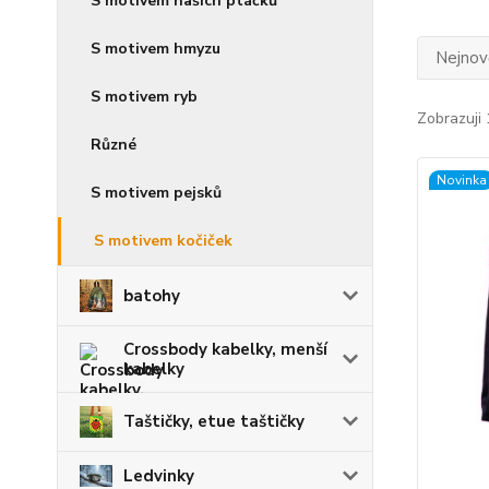
S motivem našich ptáčků
S motivem hmyzu
Nejnově
S motivem ryb
Zobrazuji 
Různé
Novinka
S motivem pejsků
S motivem kočiček
batohy
Crossbody kabelky, menší
kabelky
Taštičky, etue taštičky
Ledvinky