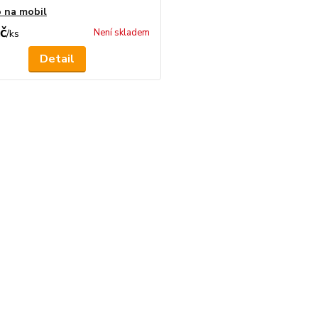
 na mobil
č
Není skladem
/
ks
Detail