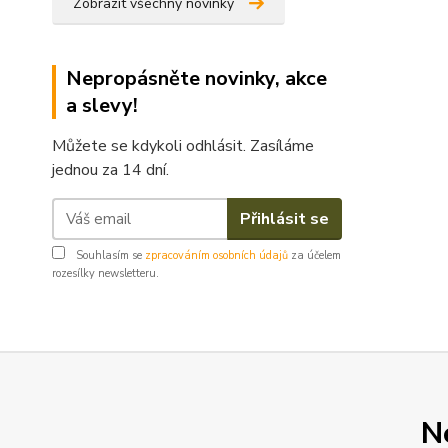
Zobrazit všechny novinky
Nepropásněte novinky, akce
a slevy!
Můžete se kdykoli odhlásit. Zasíláme
jednou za 14 dní.
Přihlásit se
Souhlasím se
zpracováním osobních údajů
za účelem
rozesílky newsletteru.
N