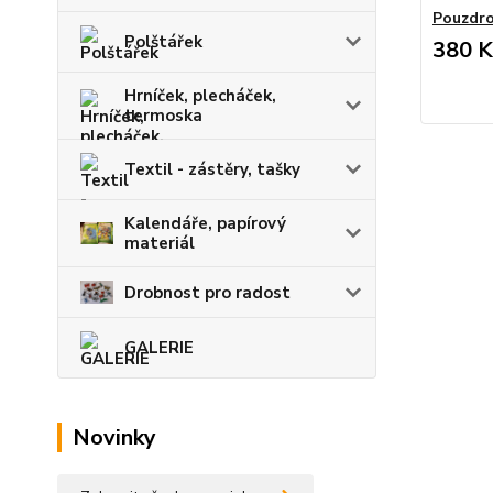
Pouzdro
Polštářek
380 K
Hrníček, plecháček,
termoska
Textil - zástěry, tašky
Kalendáře, papírový
materiál
Drobnost pro radost
GALERIE
Novinky