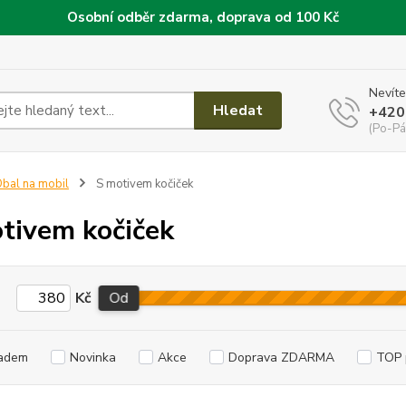
Osobní odběr zdarma, doprava od 100 Kč
Nevíte
Hledat
+420
(Po-Pá
bal na mobil
S motivem kočiček
tivem kočiček
Kč
Od
adem
Novinka
Akce
Doprava ZDARMA
TOP 