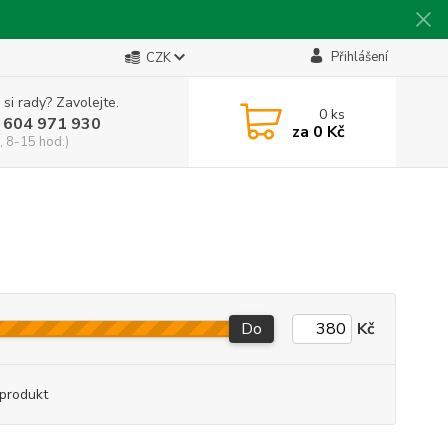
Přihlášení
CZK
 si rady? Zavolejte.
0
ks
 604 971 930
za
0 Kč
, 8-15 hod.)
Do
Kč
produkt