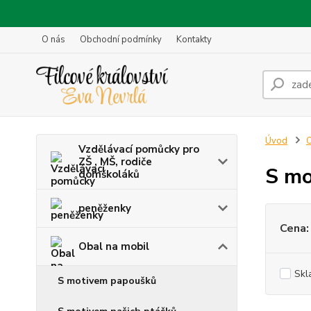
O nás
Obchodní podmínky
Kontakty
Úvod
O
Vzdělávací pomůcky pro
ZŠ , MŠ, rodiče
S mo
domškoláků
peněženky
Cena:
Obal na mobil
Skl
S motivem papoušků