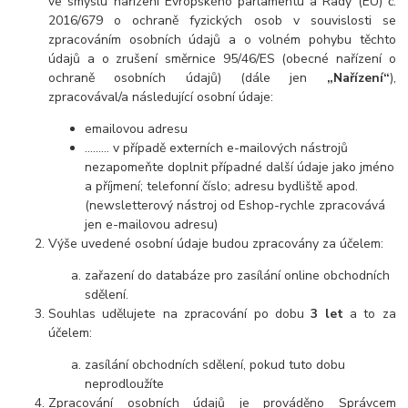
ve smyslu nařízení Evropského parlamentu a Rady (EU) č.
2016/679 o ochraně fyzických osob v souvislosti se
zpracováním osobních údajů a o volném pohybu těchto
údajů a o zrušení směrnice 95/46/ES (obecné nařízení o
ochraně osobních údajů) (dále jen
„Nařízení“
),
zpracovával/a následující osobní údaje:
emailovou adresu
……… v případě externích e-mailových nástrojů
nezapomeňte doplnit případné další údaje jako jméno
a příjmení; telefonní číslo; adresu bydliště apod.
(newsletterový nástroj od Eshop-rychle zpracovává
jen e-mailovou adresu)
Výše uvedené osobní údaje budou zpracovány za účelem:
zařazení do databáze pro zasílání online obchodních
sdělení.
Souhlas udělujete na zpracování po dobu
3 let
a to za
účelem:
zasílání obchodních sdělení, pokud tuto dobu
neprodloužíte
Zpracování osobních údajů je prováděno Správcem