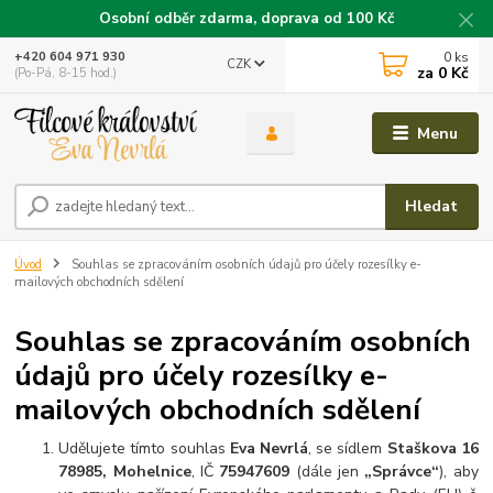
Osobní odběr zdarma, doprava od 100 Kč
0
ks
+420 604 971 930
CZK
za
0 Kč
(Po-Pá, 8-15 hod.)
Menu
Hledat
Úvod
Souhlas se zpracováním osobních údajů pro účely rozesílky e-
mailových obchodních sdělení
Souhlas se zpracováním osobních
údajů pro účely rozesílky e-
mailových obchodních sdělení
Udělujete tímto souhlas
Eva Nevrlá
, se sídlem
Staškova 16
78985, Mohelnice
, IČ
75947609
(dále jen
„Správce“
), aby