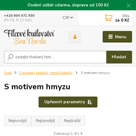
Osobní odběr zdarma, doprava od 100 Kč
0
ks
+420 604 971 930
CZK
za
0 Kč
(Po-Pá, 8-15 hod.)
Menu
Hledat
Úvod
Crossbody kabelky, menší kabelky
S motivem hmyzu
S motivem hmyzu
Upřesnit parametry
Nejnovější
Nejlevnější
Nejdražší
Zobrazuji 1-4 z 4