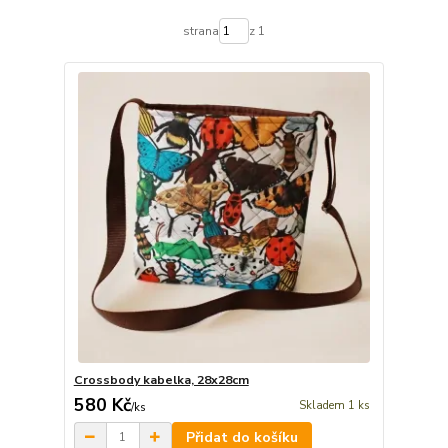
strana
z 1
Crossbody kabelka, 28x28cm
580 Kč
Skladem 1 ks
/
ks
Přidat do košíku