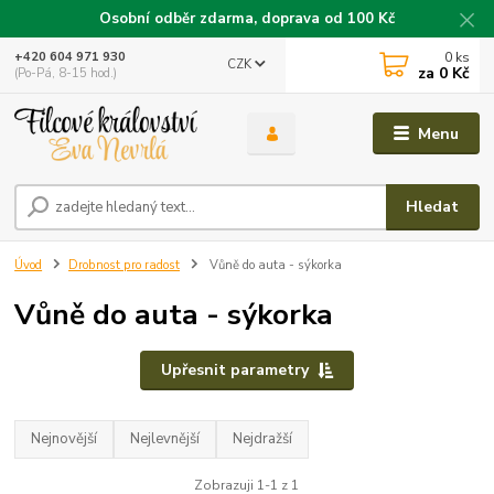
Osobní odběr zdarma, doprava od 100 Kč
0
ks
+420 604 971 930
CZK
za
0 Kč
(Po-Pá, 8-15 hod.)
Menu
Hledat
Úvod
Drobnost pro radost
Vůně do auta - sýkorka
Vůně do auta - sýkorka
Upřesnit parametry
Nejnovější
Nejlevnější
Nejdražší
Zobrazuji 1-1 z 1