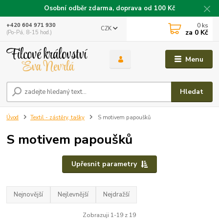
Osobní odběr zdarma, doprava od 100 Kč
0
ks
+420 604 971 930
CZK
za
0 Kč
(Po-Pá, 8-15 hod.)
Menu
Hledat
Úvod
Textil - zástěry, tašky
S motivem papoušků
S motivem papoušků
Upřesnit parametry
Nejnovější
Nejlevnější
Nejdražší
Zobrazuji 1-19 z 19