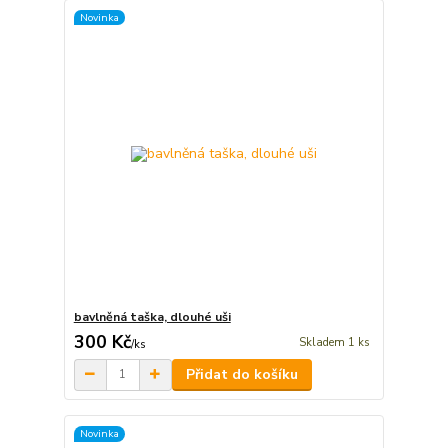
Novinka
bavlněná taška, dlouhé uši
300 Kč
Skladem 1 ks
/
ks
Přidat do košíku
Novinka