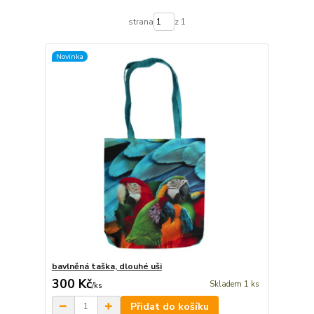
strana
z 1
Novinka
bavlněná taška, dlouhé uši
300 Kč
Skladem 1 ks
/
ks
Přidat do košíku