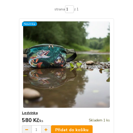
strana
z 1
Novinka
Ledvinka
580 Kč
Skladem 1 ks
/
ks
Přidat do košíku