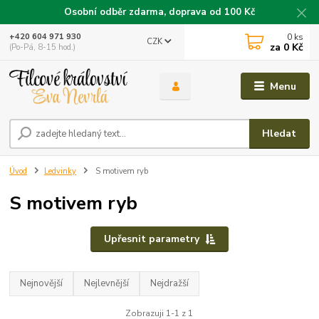
Osobní odběr zdarma, doprava od 100 Kč
0
ks
+420 604 971 930
CZK
za
0 Kč
(Po-Pá, 8-15 hod.)
Menu
Hledat
Úvod
Ledvinky
S motivem ryb
S motivem ryb
Upřesnit parametry
Nejnovější
Nejlevnější
Nejdražší
Zobrazuji 1-1 z 1