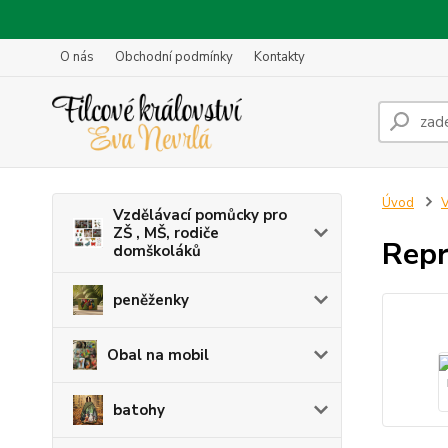
O nás
Obchodní podmínky
Kontakty
Úvod
V
Vzdělávací pomůcky pro
ZŠ , MŠ, rodiče
Repr
domškoláků
peněženky
Obal na mobil
batohy