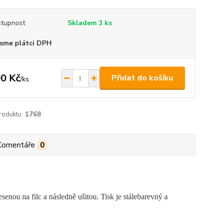
tupnost
Skladem 3 ks
sme plátci DPH
0 Kč
Přidat do košíku
/
ks
roduktu:
1768
Komentáře
0
senou na filc a následně ušitou. Tisk je stálebarevný a