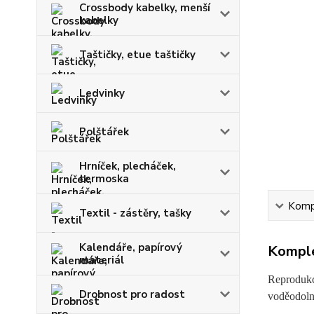
Crossbody kabelky, menší
kabelky
Taštičky, etue taštičky
Ledvinky
Polštářek
Hrníček, plecháček,
termoska
Kompl
Textil - zástěry, tašky
Kalendáře, papírový
Komple
materiál
Reprodukce
Drobnost pro radost
voděodolný