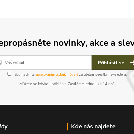
epropásněte novinky, akce a slev
Přihlásit se
Souhlasím se
zpracováním osobních údajů
za účelem rozesílky newsletteru.
Můžete se kdykoli odhlásit. Zasíláme jednou za 14 dní.
áty
Kde nás najdete