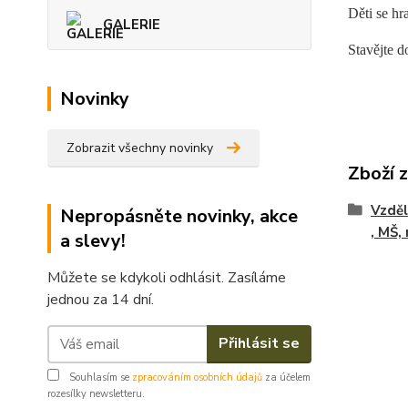
Děti se hr
GALERIE
Stavějte d
Novinky
Zobrazit všechny novinky
Zboží 
Vzděl
Nepropásněte novinky, akce
, MŠ,
a slevy!
Můžete se kdykoli odhlásit. Zasíláme
jednou za 14 dní.
Přihlásit se
Souhlasím se
zpracováním osobních údajů
za účelem
rozesílky newsletteru.