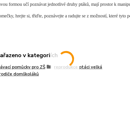
avou formou učí poznávat jednotlivé druhy ptáků, mají prostor k manipu
omečky, hrejte si, třiďte, poznávejte a radujte se z možností, které tyto
zařazeno v kategoriích
ávací pomůcky pro ZŠ
reprodukce ptáci velká
 rodiče domškoláků