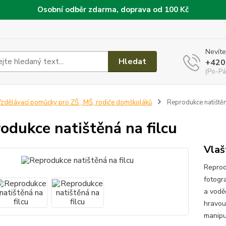
Osobní odběr zdarma, doprava od 100 Kč
Nevíte
Hledat
+420
(Po-Pá
zdělávací pomůcky pro ZŠ , MŠ, rodiče domškoláků
Reprodukce natištěná
odukce natištěná na filcu
Vlaš
Reprod
fotogra
a vodě
hravou
manipul