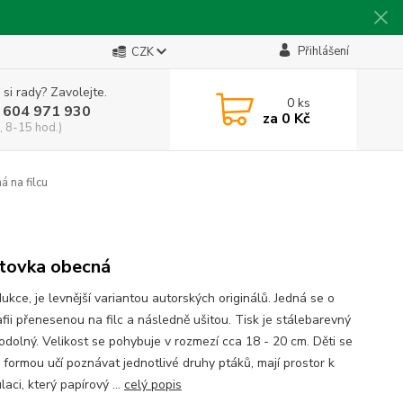
Přihlášení
CZK
 si rady? Zavolejte.
0
ks
 604 971 930
za
0 Kč
, 8-15 hod.)
 na filcu
tovka obecná
ukce, je levnější variantou autorských originálů. Jedná se o
fii přenesenou na filc a následně ušitou. Tisk je stálebarevný
odolný. Velikost se pohybuje v rozmezí cca 18 - 20 cm. Děti se
 formou učí poznávat jednotlivé druhy ptáků, mají prostor k
aci, který papírový ...
celý popis