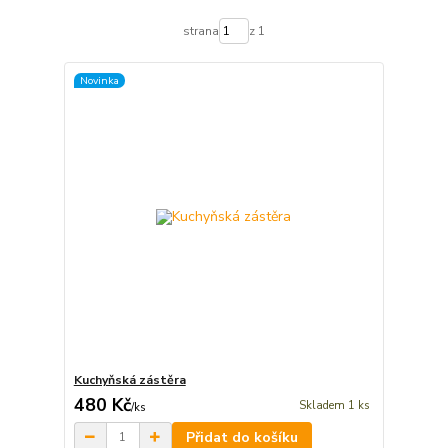
strana
z 1
Novinka
Kuchyňská zástěra
480 Kč
Skladem 1 ks
/
ks
Přidat do košíku