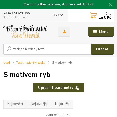
Osobní odběr zdarma, doprava od 100 Kč
0
ks
+420 604 971 930
CZK
za
0 Kč
(Po-Pá, 8-15 hod.)
Menu
Hledat
Úvod
Textil - zástěry, tašky
S motivem ryb
S motivem ryb
Upřesnit parametry
Nejnovější
Nejlevnější
Nejdražší
Zobrazuji 1-1 z 1