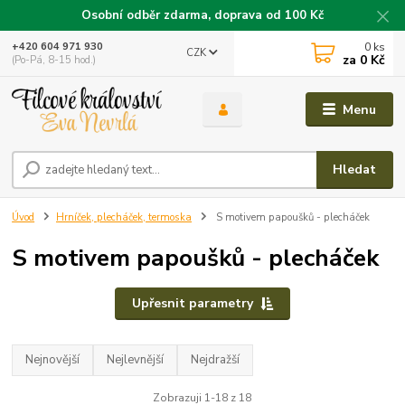
Osobní odběr zdarma, doprava od 100 Kč
0
ks
+420 604 971 930
CZK
za
0 Kč
(Po-Pá, 8-15 hod.)
Menu
Hledat
Úvod
Hrníček, plecháček, termoska
S motivem papoušků - plecháček
S motivem papoušků - plecháček
Upřesnit parametry
Nejnovější
Nejlevnější
Nejdražší
Zobrazuji 1-18 z 18