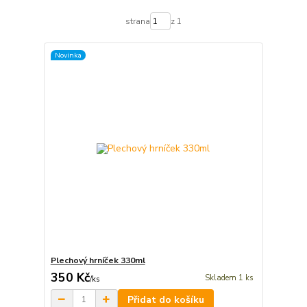
strana
z 1
Novinka
Plechový hrníček 330ml
350 Kč
Skladem 1 ks
/
ks
Přidat do košíku