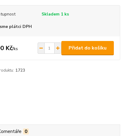
tupnost
Skladem 1 ks
sme plátci DPH
0 Kč
Přidat do košíku
/
ks
roduktu:
1723
Komentáře
0