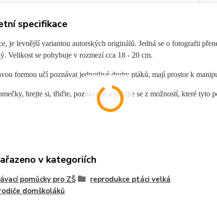
tní specifikace
, je levnější variantou autorských originálů. Jedná se o fotografii přene
. Velikost se pohybuje v rozmezí cca 18 - 20 cm.
avou formou učí poznávat jednotlivé druhy ptáků, mají prostor k manipu
omečky, hrejte si, třiďte, poznávejte a radujte se z možností, které tyto
zařazeno v kategoriích
ávací pomůcky pro ZŠ
reprodukce ptáci velká
 rodiče domškoláků