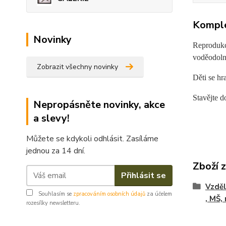
Komple
Novinky
Reprodukce
voděodolný
Zobrazit všechny novinky
Děti se hr
Stavějte d
Nepropásněte novinky, akce
a slevy!
Můžete se kdykoli odhlásit. Zasíláme
jednou za 14 dní.
Zboží 
Přihlásit se
Vzděl
Souhlasím se
zpracováním osobních údajů
za účelem
, MŠ,
rozesílky newsletteru.