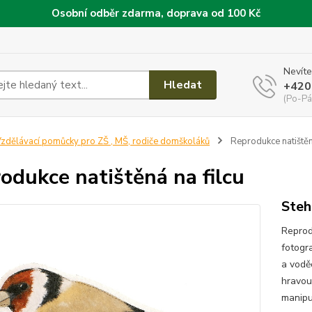
Osobní odběr zdarma, doprava od 100 Kč
Nevíte
Hledat
+420
(Po-Pá
zdělávací pomůcky pro ZŠ , MŠ, rodiče domškoláků
Reprodukce natištěná
odukce natištěná na filcu
Steh
Reprod
fotogra
a vodě
hravou
manipul