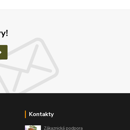
y!
Kontakty
Zákaznická podpora
e