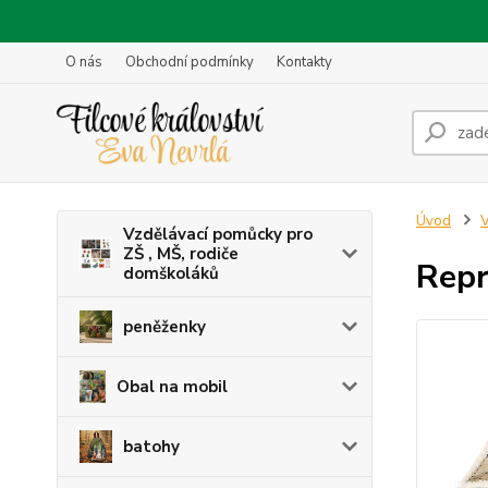
O nás
Obchodní podmínky
Kontakty
Úvod
V
Vzdělávací pomůcky pro
ZŠ , MŠ, rodiče
Repr
domškoláků
peněženky
Obal na mobil
batohy