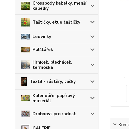
Crossbody kabelky, menší
kabelky
Taštičky, etue taštičky
Ledvinky
Polštářek
Hrníček, plecháček,
termoska
Textil - zástěry, tašky
Kalendáře, papírový
materiál
Drobnost pro radost
Kompl
GALERIE