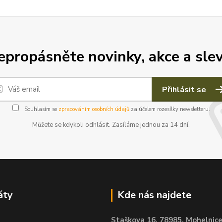
epropásněte novinky, akce a slev
Přihlásit se
Souhlasím se
zpracováním osobních údajů
za účelem rozesílky newsletteru.
Můžete se kdykoli odhlásit. Zasíláme jednou za 14 dní.
áty
Kde nás najdete
Staškova 16,
78985, Mohelnic