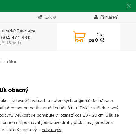
Přihlášení
CZK
 si rady? Zavolejte.
0
ks
 604 971 930
za
0 Kč
, 8-15 hod.)
 na filcu
lík obecný
ukce, je levnější variantou autorských originálů. Jedná se o
fii přenesenou na filc a následně ušitou. Tisk je stálebarevný
odolný. Velikost se pohybuje v rozmezí cca 18 - 20 cm. Děti se
 formou učí poznávat jednotlivé druhy ptáků, mají prostor k
aci, který papírový ...
celý popis