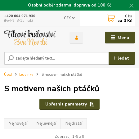
Osobní odběr zdarma, doprava od 100 Kč
0
ks
+420 604 971 930
CZK
za
0 Kč
(Po-Pá, 8-15 hod.)
Menu
Hledat
Úvod
Ledvinky
S motivem našich ptáčků
S motivem našich ptáčků
Upřesnit parametry
Nejnovější
Nejlevnější
Nejdražší
Zobrazuji 1-9 z 9