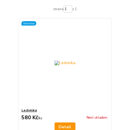
strana
z 1
Novinka
Ledvinka
580 Kč
Není skladem
/
ks
Detail