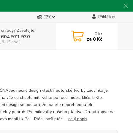
Přihlášení
CZK
 si rady? Zavolejte.
0
ks
 604 971 930
za
0 Kč
, 8-15 hod.)
ČNÁ Jedinečný design vlastní autorské tvorby Ledvinka je
 na vše co chcete mít rychle po ruce, mobil, klíče, brýle.
ální design se postará, že budete nepřehlédnutelní.
itelný popruh. Pro milovníky našeho ptactva. Druhá kapsa na
ová mobil i klíče. Ptáci, naši ptáci,...
celý popis