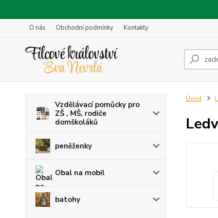
O nás
Obchodní podmínky
Kontakty
Úvod
L
Vzdělávací pomůcky pro
ZŠ , MŠ, rodiče
Ledv
domškoláků
peněženky
Obal na mobil
batohy