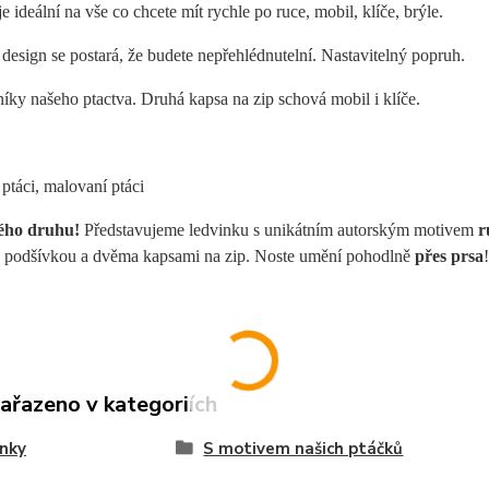
e ideální na vše co chcete mít rychle po ruce, mobil, klíče, brýle.
 design se postará, že budete nepřehlédnutelní. Nastavitelný popruh.
íky našeho ptactva. Druhá kapsa na zip schová mobil i klíče.
 ptáci, malovaní ptáci
ého druhu!
Představujeme ledvinku s unikátním autorským motivem
r
 podšívkou a dvěma kapsami na zip. Noste umění pohodlně
přes prsa
!
zařazeno v kategoriích
nky
S motivem našich ptáčků