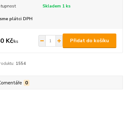
tupnost
Skladem 1 ks
sme plátci DPH
0 Kč
Přidat do košíku
/
ks
roduktu:
1554
Komentáře
0