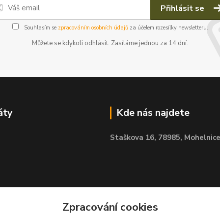
Přihlásit se
Souhlasím se
zpracováním osobních údajů
za účelem rozesílky newsletteru.
Můžete se kdykoli odhlásit. Zasíláme jednou za 14 dní.
áty
Kde nás najdete
Staškova 16,
78985, Mohelnic
Zpracování cookies