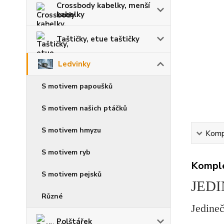
Crossbody kabelky, menší
kabelky
Taštičky, etue taštičky
Ledvinky
S motivem papoušků
S motivem našich ptáčků
S motivem hmyzu
Kompl
S motivem ryb
Komple
S motivem pejsků
JED
Různé
Jedineč
Polštářek