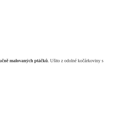
učně malovaných ptáčků
. Ušito z odolné kočárkoviny s