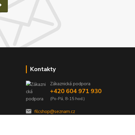
Kontakty
Zákaznická podpora
e
+420 604 971 930
(Po-Pá, 8-15 hod.)
filcshop@seznam.cz