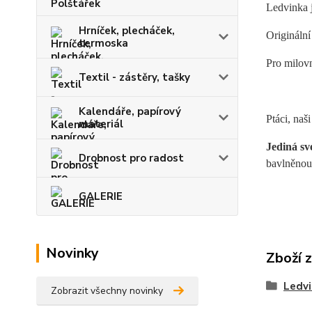
Ledvinka j
Hrníček, plecháček,
Originální
termoska
Pro milovn
Textil - zástěry, tašky
Kalendáře, papírový
Ptáci, naši
materiál
Jediná sv
Drobnost pro radost
bavlněnou
GALERIE
Novinky
Zboží 
Ledvi
Zobrazit všechny novinky