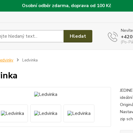
Osobní odběr zdarma, doprava od 100 Kč
Nevíte
Hledat
+420
(Po-Pá
edvinky
Ledvinka
inka
JEDINE
ideální
Origin
Nastav
zip sch