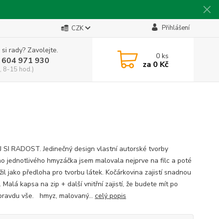
Přihlášení
CZK
 si rady? Zavolejte.
0
ks
 604 971 930
za
0 Kč
, 8-15 hod.)
 SI RADOST. Jedinečný design vlastní autorské tvorby
o jednotlivého hmyzáčka jsem malovala nejprve na filc a poté
žil jako předloha pro tvorbu látek. Kočárkovina zajistí snadnou
 Malá kapsa na zip + další vnitřní zajistí, že budete mít po
pravdu vše. hmyz, malovaný...
celý popis