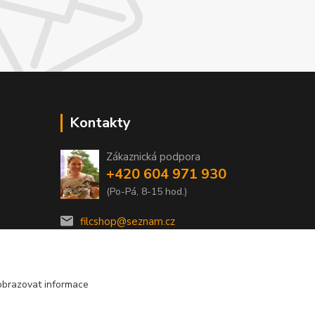
Kontakty
Zákaznická podpora
e
+420 604 971 930
(Po-Pá, 8-15 hod.)
filcshop@seznam.cz
obrazovat informace