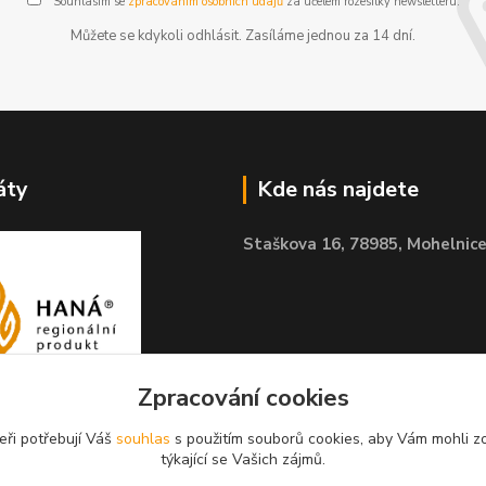
Souhlasím se
zpracováním osobních údajů
za účelem rozesílky newsletteru.
Můžete se kdykoli odhlásit. Zasíláme jednou za 14 dní.
áty
Kde nás najdete
Staškova 16,
78985, Mohelnic
Zpracování cookies
eři potřebují Váš
souhlas
s použitím souborů cookies, aby Vám mohli z
týkající se Vašich zájmů.