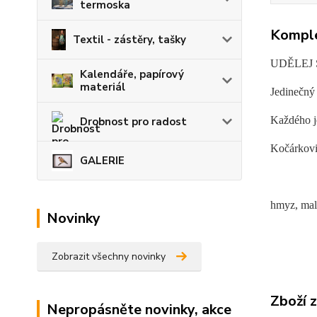
termoska
Komple
Textil - zástěry, tašky
UDĚLEJ 
Kalendáře, papírový
materiál
Jedinečný 
Každého je
Drobnost pro radost
Kočárkovin
GALERIE
hmyz, mal
Novinky
Zobrazit všechny novinky
Zboží 
Nepropásněte novinky, akce