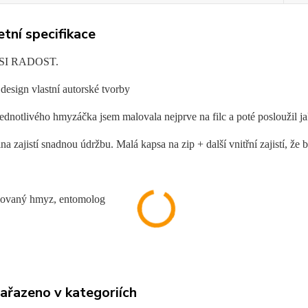
tní specifikace
SI RADOST.
design vlastní autorské tvorby
dnotlivého hmyzáčka jsem malovala nejprve na filc a poté posloužil ja
a zajistí snadnou údržbu. Malá kapsa na zip + další vnitřní zajistí, že 
ovaný hmyz, entomolog
zařazeno v kategoriích