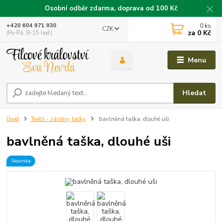
Osobní odběr zdarma, doprava od 100 Kč
0
ks
+420 604 971 930
CZK
za
0 Kč
(Po-Pá, 8-15 hod.)
Menu
Hledat
Úvod
Textil - zástěry, tašky
bavlněná taška, dlouhé uši
bavlněná taška, dlouhé uši
Novinka