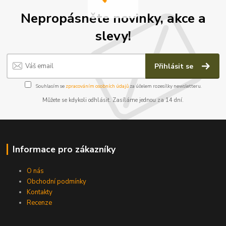
Nepropásněte novinky, akce a
slevy!
Přihlásit se
Souhlasím se
zpracováním osobních údajů
za účelem rozesílky newsletteru.
Můžete se kdykoli odhlásit. Zasíláme jednou za 14 dní.
Informace pro zákazníky
O nás
Obchodní podmínky
Kontakty
Recenze