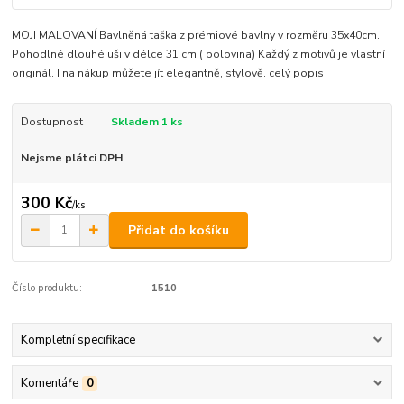
MOJI MALOVANÍ Bavlněná taška z prémiové bavlny v rozměru 35x40cm.
Pohodlné dlouhé uši v délce 31 cm ( polovina) Každý z motivů je vlastní
originál. I na nákup můžete jít elegantně, stylově.
celý popis
Dostupnost
Skladem 1 ks
Nejsme plátci DPH
300 Kč
/
ks
Přidat do košíku
Číslo produktu:
1510
Kompletní specifikace
Komentáře
0