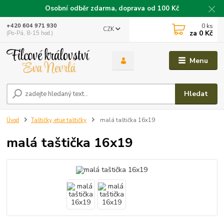
Osobní odběr zdarma, doprava od 100 Kč
0
ks
+420 604 971 930
CZK
za
0 Kč
(Po-Pá, 8-15 hod.)
Menu
Hledat
Úvod
Taštičky, etue taštičky
malá taštička 16x19
malá taštička 16x19