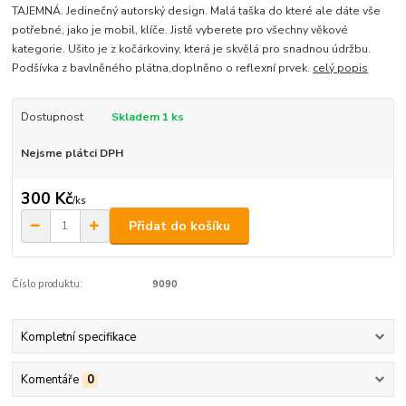
TAJEMNÁ. Jedinečný autorský design. Malá taška do které ale dáte vše
potřebné, jako je mobil, klíče. Jistě vyberete pro všechny věkové
kategorie. Ušito je z kočárkoviny, která je skvělá pro snadnou údržbu.
Podšívka z bavlněného plátna,doplněno o reflexní prvek.
celý popis
Dostupnost
Skladem 1 ks
Nejsme plátci DPH
300 Kč
/
ks
Přidat do košíku
Číslo produktu:
9090
Kompletní specifikace
Komentáře
0