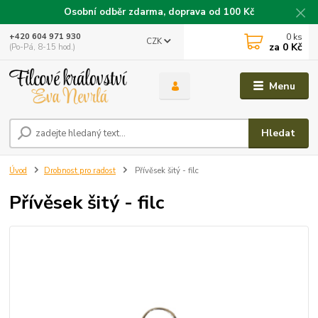
Osobní odběr zdarma, doprava od 100 Kč
0
ks
+420 604 971 930
CZK
za
0 Kč
(Po-Pá, 8-15 hod.)
Menu
Hledat
Úvod
Drobnost pro radost
Přívěsek šitý - filc
Přívěsek šitý - filc