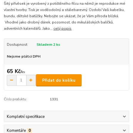
Šitý přívěsek je vyrobený z potištěného filcu na němž je reprodukce mé
vlastní tvorby. Tisk je voděodolný a stálebarevný. Ozdobí Vaši kabelku,
bundu, dětské batůžky. Nebojte se ukázat, že je Vám příroda blízká.
Vhodné jako drobný dárek, pozornost, do mikulášských balíčků,
adventních kalendářů. Jako...
celý popis
Dostupnost
Skladem 2 ks
Nejsme plátci DPH
65 Kč
/
ks
Přidat do košíku
Číslo produktu:
1331
Kompletní specifikace
Komentáře
0