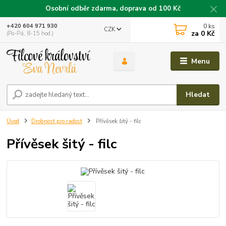
Osobní odběr zdarma, doprava od 100 Kč
0
ks
+420 604 971 930
CZK
za
0 Kč
(Po-Pá, 8-15 hod.)
Menu
Hledat
Úvod
Drobnost pro radost
Přívěsek šitý - filc
Přívěsek šitý - filc