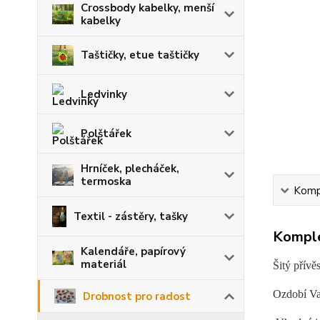
Crossbody kabelky, menší
kabelky
Taštičky, etue taštičky
Ledvinky
Polštářek
Hrníček, plecháček,
termoska
Kompl
Textil - zástěry, tašky
Komple
Kalendáře, papírový
materiál
Šitý přívě
Ozdobí Vaš
Drobnost pro radost