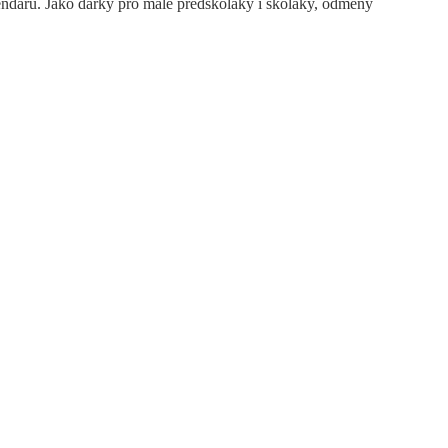
ndářů. Jako dárky pro malé předškoláky i školáky, odměny