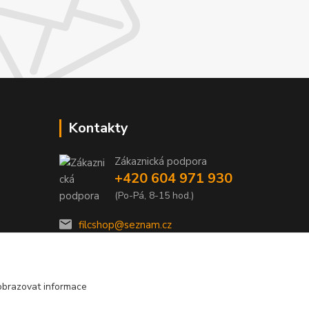
Kontakty
Zákaznická podpora
e
+420 604 971 930
(Po-Pá, 8-15 hod.)
filcshop@seznam.cz
obrazovat informace