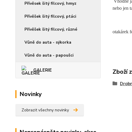
Vhodné ja
Přívěsek šitý filcový, hmyz
nebo jen t
Přívěšek šitý filcový, ptáci
Přívěšek šitý filcový, různé
otakárek 
Vůně do auta - sýkorka
Vůně do auta - papoušci
GALERIE
Zboží 
Drobn
Novinky
Zobrazit všechny novinky