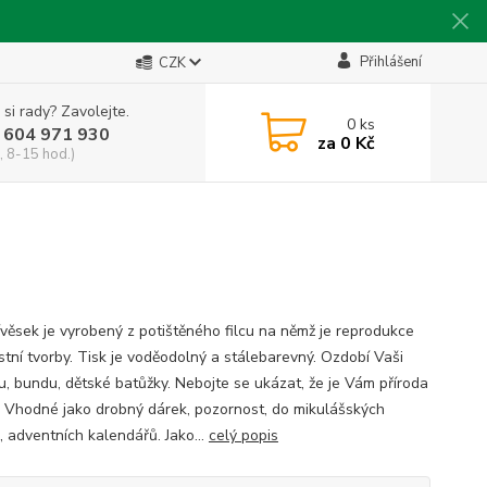
Přihlášení
CZK
 si rady? Zavolejte.
0
ks
 604 971 930
za
0 Kč
, 8-15 hod.)
řívěsek je vyrobený z potištěného filcu na němž je reprodukce
stní tvorby. Tisk je voděodolný a stálebarevný. Ozdobí Vaši
u, bundu, dětské batůžky. Nebojte se ukázat, že je Vám příroda
. Vhodné jako drobný dárek, pozornost, do mikulášských
, adventních kalendářů. Jako...
celý popis