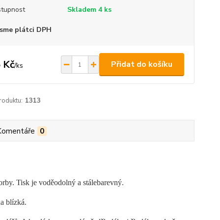
tupnost
Skladem 4 ks
sme plátci DPH
 Kč
Přidat do košíku
/
ks
roduktu:
1313
Komentáře
0
orby. Tisk je voděodolný a stálebarevný.
a blízká.