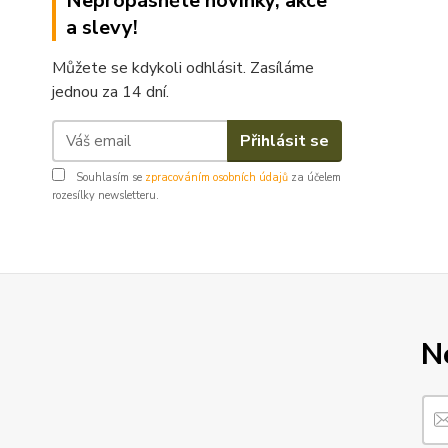
Nepropásněte novinky, akce
a slevy!
Můžete se kdykoli odhlásit. Zasíláme
jednou za 14 dní.
Přihlásit se
Souhlasím se
zpracováním osobních údajů
za účelem
rozesílky newsletteru.
N