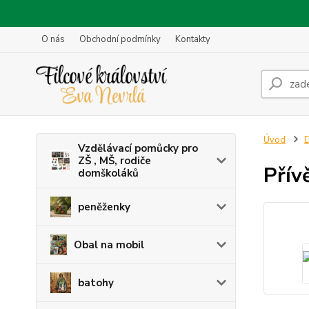
O nás
Obchodní podmínky
Kontakty
Úvod
D
Vzdělávací pomůcky pro
ZŠ , MŠ, rodiče
Přívě
domškoláků
peněženky
Obal na mobil
batohy