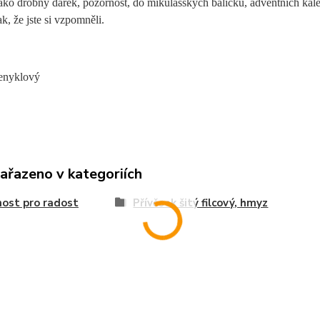
ko drobný dárek, pozornost, do mikulášských balíčků, adventních kale
ak, že jste si vzpomněli.
fenyklový
zařazeno v kategoriích
ost pro radost
Přívěsek šitý filcový, hmyz