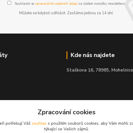
Souhlasím se
zpracováním osobních údajů
za účelem rozesílky newsletteru.
Můžete se kdykoli odhlásit. Zasíláme jednou za 14 dní.
áty
Kde nás najdete
Staškova 16,
78985, Mohelnic
Zpracování cookies
eři potřebují Váš
souhlas
s použitím souborů cookies, aby Vám mohli z
týkající se Vašich zájmů.