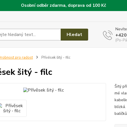
Osobní odběr zdarma, doprava od 100 Kč
Nevíte
Hledat
+420
(Po-Pá
robnost pro radost
Přívěsek šitý - filc
sek šitý - filc
Šitý p
mé vla
kabelk
blízká
balíčků