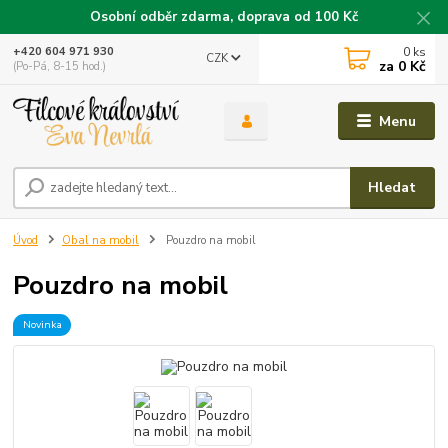
Osobní odběr zdarma, doprava od 100 Kč
0
ks
+420 604 971 930
CZK
za
0 Kč
(Po-Pá, 8-15 hod.)
Menu
Hledat
Úvod
Obal na mobil
Pouzdro na mobil
Pouzdro na mobil
Novinka