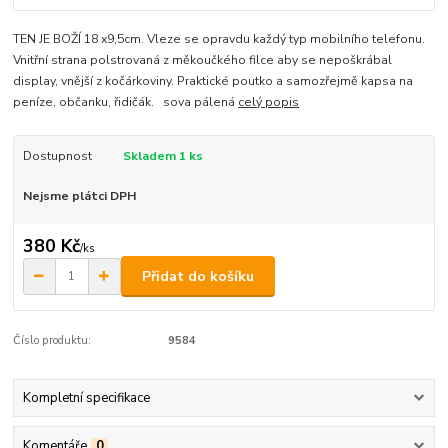
TEN JE BOŽÍ 18 x9,5cm. Vleze se opravdu každý typ mobilního telefonu.
Vnitřní strana polstrovaná z měkoučkého filce aby se nepoškrábal
display, vnější z kočárkoviny. Praktické poutko a samozřejmě kapsa na
peníze, občanku, řidičák. sova pálená
celý popis
Dostupnost
Skladem 1 ks
Nejsme plátci DPH
380 Kč
/
ks
Přidat do košíku
Číslo produktu:
9584
Kompletní specifikace
Komentáře
0