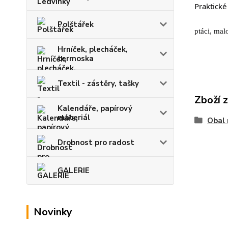
Praktické
Polštářek
ptáci, mal
Hrníček, plecháček,
termoska
Textil - zástěry, tašky
Zboží 
Kalendáře, papírový
materiál
Obal 
Drobnost pro radost
GALERIE
Novinky