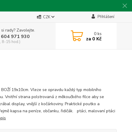
Přihlášení
CZK
 si rady? Zavolejte.
0
ks
 604 971 930
za
0 Kč
, 8-15 hod.)
 BOŽÍ 19x10cm. Vleze se opravdu každý typ mobilního
nu. Vnitřní strana polstrovaná z měkoučkého filce aby se
ábal display, vnější z kočárkoviny. Praktické poutko a
ejmě kapsa na peníze, občanku, řidičák. ptáci, malovaní ptáci
opis