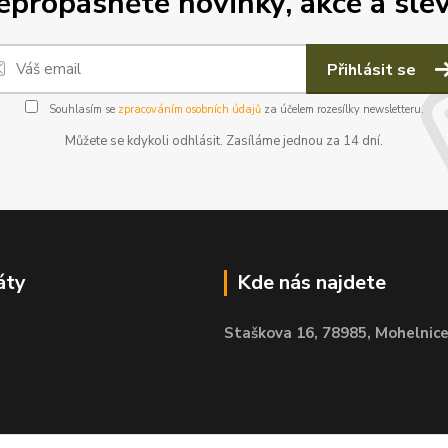
epropásněte novinky, akce a slev
Přihlásit se
Souhlasím se
zpracováním osobních údajů
za účelem rozesílky newsletteru.
Můžete se kdykoli odhlásit. Zasíláme jednou za 14 dní.
áty
Kde nás najdete
Staškova 16,
78985, Mohelnic