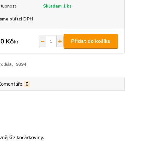
tupnost
Skladem 1 ks
sme plátci DPH
0 Kč
Přidat do košíku
/
ks
roduktu:
9394
Komentáře
0
vnější z kočárkoviny.