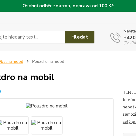
Osobní odběr zdarma, doprava od 100 Kč
Nevíte
Hledat
+420
(Po-Pá
bal na mobil
Pouzdro na mobil
dro na mobil
TEN JE
telefo
nepoškr
samozř
celý p