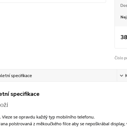
Dos
Nej
38
Číslo p
etní specifikace
tní specifikace
BOŽÍ
Vleze se opravdu každý typ mobilního telefonu.
trana polstrovaná z měkoučkého filce aby se nepoškrábal display, 