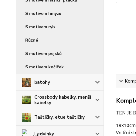
S motivem našich ptáčků
S motivem hmyzu
S motivem ryb
Různé
S motivem pejsků
S motivem kočiček
Kompl
batohy
Crossbody kabelky, menší
Komple
kabelky
TEN JE 
Taštičky, etue taštičky
19x10cm. 
Vnitřní s
Ledvinky