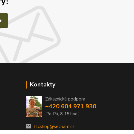
y!
Kontakty
Zákaznická podpora
e
+420 604 971 930
(Po-Pá, 8-15 hod.)
filcshop@seznam.cz