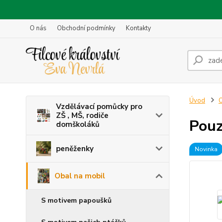
O nás
Obchodní podmínky
Kontakty
Úvod
O
Vzdělávací pomůcky pro
ZŠ , MŠ, rodiče
Pouz
domškoláků
peněženky
Novinka
Obal na mobil
S motivem papoušků