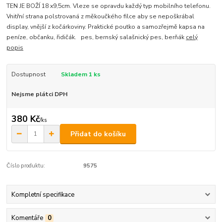
TEN JE BOŽÍ 18 x9,5cm. Vleze se opravdu každý typ mobilního telefonu.
Vnitřní strana polstrovaná z měkoučkého filce aby se nepoškrábal
display, vnější z kočárkoviny. Praktické poutko a samozřejmě kapsa na
peníze, občanku, řidičák. pes, bernský salašnický pes, berňák
celý
popis
Dostupnost
Skladem 1 ks
Nejsme plátci DPH
380 Kč
/
ks
Přidat do košíku
Číslo produktu:
9575
Kompletní specifikace
Komentáře
0