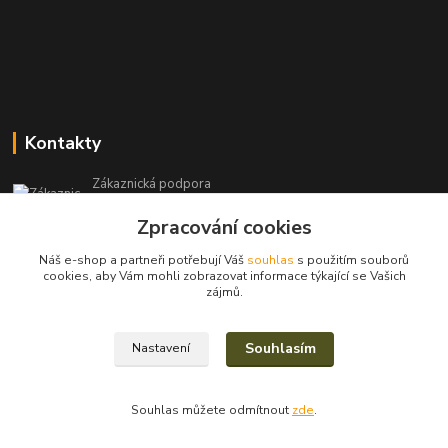
Kontakty
Zákaznická podpora
+420 604 971 930
Zpracování cookies
(Po-Pá, 8-15 hod.)
Náš e-shop a partneři potřebují Váš
souhlas
s použitím souborů
filcshop@seznam.cz
cookies, aby Vám mohli zobrazovat informace týkající se Vašich
zájmů.
Souhlasím
Nastavení
2023/2025© Eva Nevrlá
Souhlas můžete odmítnout
zde
.
Vytvořeno na
Eshop-rychle.cz