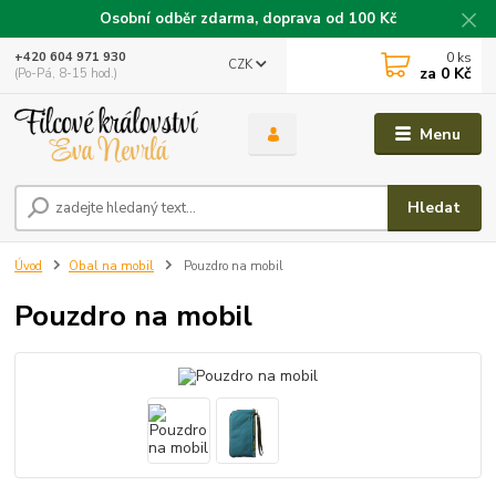
Osobní odběr zdarma, doprava od 100 Kč
0
ks
+420 604 971 930
CZK
za
0 Kč
(Po-Pá, 8-15 hod.)
Menu
Hledat
Úvod
Obal na mobil
Pouzdro na mobil
Pouzdro na mobil