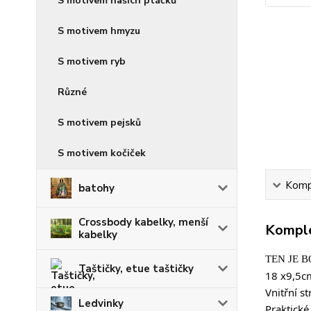
S motivem našich ptáčků
S motivem hmyzu
S motivem ryb
Různé
S motivem pejsků
S motivem kočiček
Kompl
batohy
Crossbody kabelky, menší
Komple
kabelky
TEN JE B
Taštičky, etue taštičky
18 x9,5cm
Vnitřní s
Ledvinky
Praktické