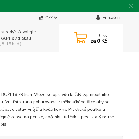
Přihlášení
CZK
 si rady? Zavolejte.
0
ks
 604 971 930
za
0 Kč
, 8-15 hod.)
 BOŽÍ 18 x9,5cm. Vleze se opravdu každý typ mobilního
nu. Vnitřní strana polstrovaná z měkoučkého filce aby se
ábal display, vnější z kočárkoviny. Praktické poutko a
ejmě kapsa na peníze, občanku, řidičák. pes , zlatý retrívr
opis