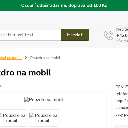
Osobní odběr zdarma, doprava od 100 Kč
Nevíte
Hledat
+420
(Po-Pá
bal na mobil
Pouzdro na mobil
dro na mobil
TEN JE
telefo
nepoškr
samozř
celý p