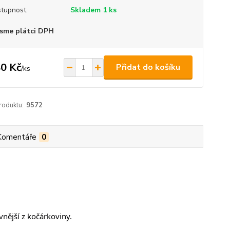
tupnost
Skladem 1 ks
sme plátci DPH
0 Kč
Přidat do košíku
/
ks
roduktu:
9572
Komentáře
0
vnější z kočárkoviny.