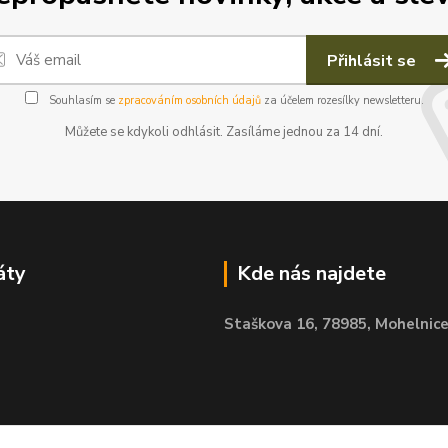
Přihlásit se
Souhlasím se
zpracováním osobních údajů
za účelem rozesílky newsletteru.
Můžete se kdykoli odhlásit. Zasíláme jednou za 14 dní.
áty
Kde nás najdete
Staškova 16,
78985, Mohelnic