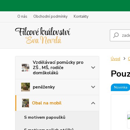
O nás
Obchodní podmínky
Kontakty
Úvod
O
Vzdělávací pomůcky pro
ZŠ , MŠ, rodiče
Pouz
domškoláků
peněženky
Novinka
Obal na mobil
S motivem papoušků