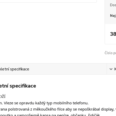
Dos
Nej
38
Číslo p
etní specifikace
tní specifikace
OŽÍ
. Vleze se opravdu každý typ mobilního telefonu.
trana polstrovaná z měkoučkého filce aby se nepoškrábal display, 
 poutko a samozřejmě kapsa na peníze, občanku, řidičák.