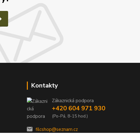
Kontakty
Zákaznická podpora
e
+420 604 971 930
(Po-Pá, 8-15 hod.)
filcshop@seznam.cz