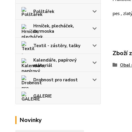
Polštářek
pes , zlat
Hrníček, plecháček,
termoska
Textil - zástěry, tašky
Zboží 
Kalendáře, papírový
Obal 
materiál
Drobnost pro radost
GALERIE
Novinky