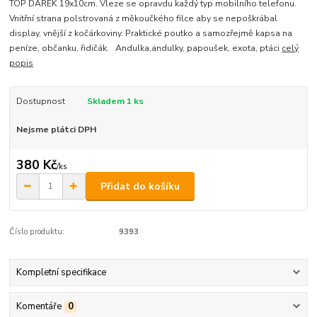
TOP DÁREK 19x10cm. Vleze se opravdu každý typ mobilního telefonu.
Vnitřní strana polstrovaná z měkoučkého filce aby se nepoškrábal
display, vnější z kočárkoviny. Praktické poutko a samozřejmě kapsa na
peníze, občanku, řidičák. Andulka,andulky, papoušek, exota, ptáci
celý
popis
Dostupnost
Skladem 1 ks
Nejsme plátci DPH
380 Kč
/
ks
Přidat do košíku
Číslo produktu:
9393
Kompletní specifikace
Komentáře
0