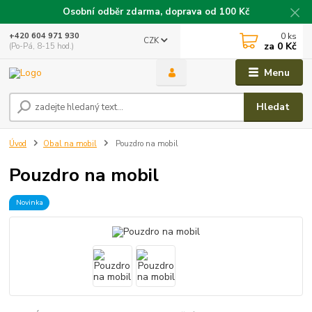
Osobní odběr zdarma, doprava od 100 Kč
0
ks
+420 604 971 930
CZK
za
0 Kč
(Po-Pá, 8-15 hod.)
Menu
Hledat
Úvod
Obal na mobil
Pouzdro na mobil
Pouzdro na mobil
Novinka