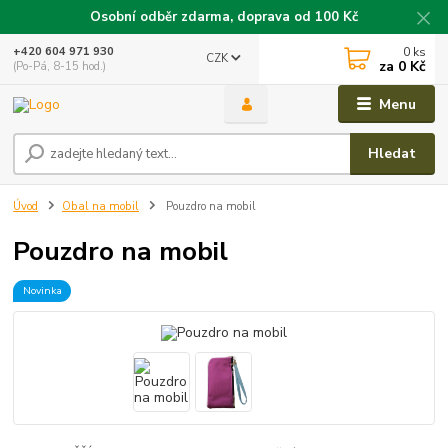
Osobní odběr zdarma, doprava od 100 Kč
0
ks
+420 604 971 930
CZK
za
0 Kč
(Po-Pá, 8-15 hod.)
Menu
Hledat
Úvod
Obal na mobil
Pouzdro na mobil
Pouzdro na mobil
Novinka