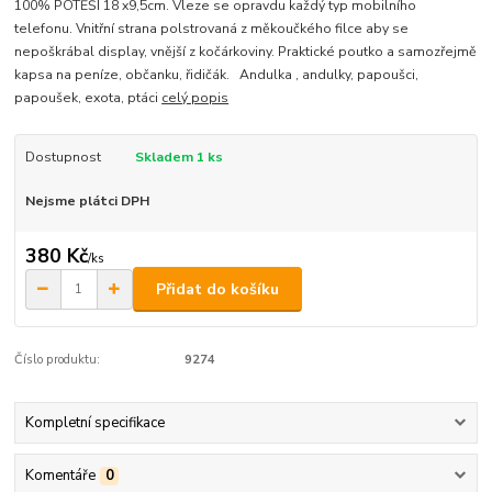
100% POTĚŠÍ 18 x9,5cm. Vleze se opravdu každý typ mobilního
telefonu. Vnitřní strana polstrovaná z měkoučkého filce aby se
nepoškrábal display, vnější z kočárkoviny. Praktické poutko a samozřejmě
kapsa na peníze, občanku, řidičák. Andulka , andulky, papoušci,
papoušek, exota, ptáci
celý popis
Dostupnost
Skladem 1 ks
Nejsme plátci DPH
380 Kč
/
ks
Přidat do košíku
Číslo produktu:
9274
Kompletní specifikace
Komentáře
0