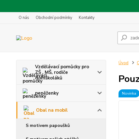
O nás
Obchodní podmínky
Kontakty
Úvod
O
Vzdělávací pomůcky pro
ZŠ , MŠ, rodiče
Pouz
domškoláků
peněženky
Novinka
Obal na mobil
S motivem papoušků