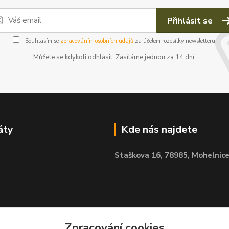
Přihlásit se
Souhlasím se
zpracováním osobních údajů
za účelem rozesílky newsletteru.
Můžete se kdykoli odhlásit. Zasíláme jednou za 14 dní.
áty
Kde nás najdete
Staškova 16,
78985, Mohelnic
Zpracování cookies