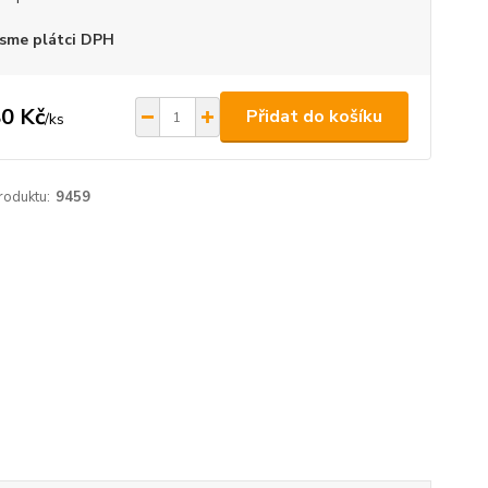
sme plátci DPH
0 Kč
Přidat do košíku
/
ks
roduktu:
9459