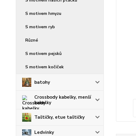
S motivem našich ptáčků
S motivem hmyzu
S motivem ryb
Různé
S motivem pejsků
S motivem kočiček
batohy
Crossbody kabelky, menší
kabelky
Taštičky, etue taštičky
Ledvinky