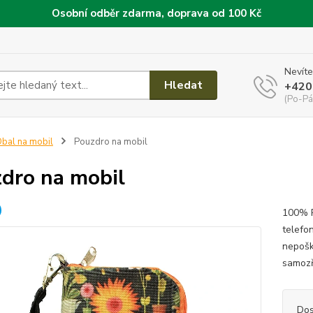
Osobní odběr zdarma, doprava od 100 Kč
Nevíte
Hledat
+420
(Po-Pá
bal na mobil
Pouzdro na mobil
dro na mobil
100% R
telefo
nepoškr
samozř
Dos