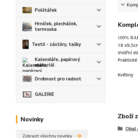
Kompl
Polštářek
Hrníček, plecháček,
Komple
termoska
100% RA
Textil - zástěry, tašky
18 x9,5cm
Vnitřní s
Kalendáře, papírový
Praktické
materiál
Květiny
Drobnost pro radost
GALERIE
Zboží 
Novinky
Obal 
Zobrazit všechny novinky