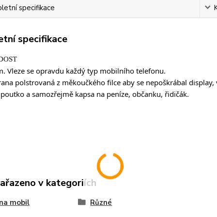
etní specifikace
tní specifikace
DOST
. Vleze se opravdu každý typ mobilního telefonu.
trana polstrovaná z měkoučkého filce aby se nepoškrábal display, 
 poutko a samozřejmě kapsa na peníze, občanku, řidičák.
zařazeno v kategoriích
na mobil
Různé