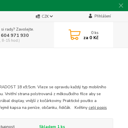
Přihlášení
CZK
 si rady? Zavolejte.
0
ks
 604 971 930
za
0 Kč
, 8-15 hod.)
ADOST 18 x9,5cm. Vleze se opravdu každý typ mobilního
nu. Vnitřní strana polstrovaná z měkoučkého filce aby se
ábal display, vnější z kočárkoviny. Praktické poutko a
ejmě kapsa na peníze, občanku, řidičák. Květiny
celý popis
tupnost
Skladem 1 ks