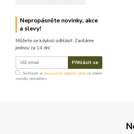
Nepropásněte novinky, akce
a slevy!
Můžete se kdykoli odhlásit. Zasíláme
jednou za 14 dní.
Přihlásit se
Souhlasím se
zpracováním osobních údajů
za účelem
rozesílky newsletteru.
N