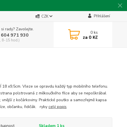
Přihlášení
CZK
 si rady? Zavolejte.
0
ks
 604 971 930
za
0 Kč
, 8-15 hod.)
 18 x9,5cm. Vleze se opravdu každý typ mobilního telefonu.
í strana polstrovaná z měkoučkého filce aby se nepoškrábal
y, vnější z kočárkoviny. Praktické poutko a samozřejmě kapsa
íze, občanku, řidičák. ryby
celý popis
tupnost
Skladem 1 ks