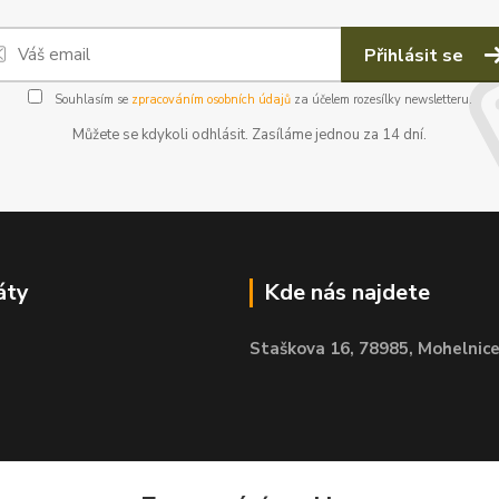
Přihlásit se
Souhlasím se
zpracováním osobních údajů
za účelem rozesílky newsletteru.
Můžete se kdykoli odhlásit. Zasíláme jednou za 14 dní.
áty
Kde nás najdete
Staškova 16,
78985, Mohelnic