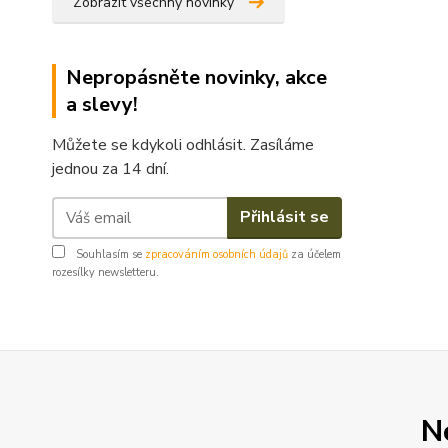
Zobrazit všechny novinky
Nepropásněte novinky, akce
a slevy!
Můžete se kdykoli odhlásit. Zasíláme
jednou za 14 dní.
Přihlásit se
Souhlasím se
zpracováním osobních údajů
za účelem
rozesílky newsletteru.
N