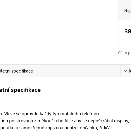
Nej
38
Číslo p
etní specifikace
tní specifikace
. Vleze se opravdu každý typ mobilního telefonu.
trana polstrovaná z měkoučkého filce aby se nepoškrábal display, 
 poutko a samozřejmě kapsa na peníze, občanku, řidičák.