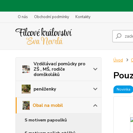
O nás
Obchodní podmínky
Kontakty
Úvod
O
Vzdělávací pomůcky pro
ZŠ , MŠ, rodiče
Pouz
domškoláků
peněženky
Novinka
Obal na mobil
S motivem papoušků