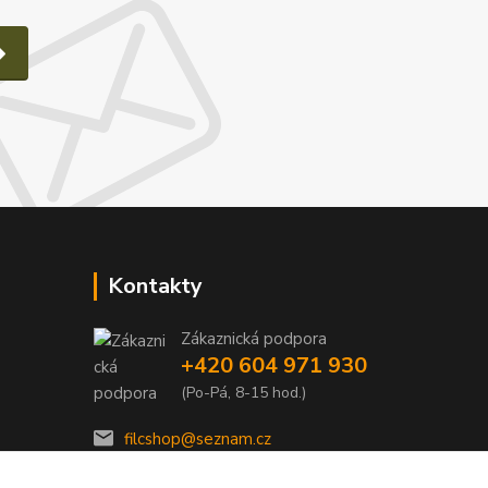
Kontakty
Zákaznická podpora
e
+420 604 971 930
(Po-Pá, 8-15 hod.)
filcshop@seznam.cz