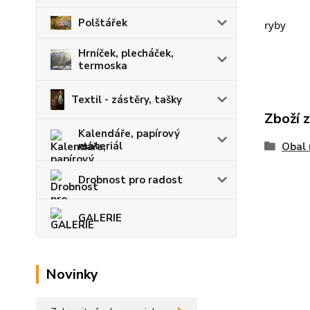
Polštářek
ryby
Hrníček, plecháček,
termoska
Textil - zástěry, tašky
Zboží 
Kalendáře, papírový
materiál
Obal 
Drobnost pro radost
GALERIE
Novinky