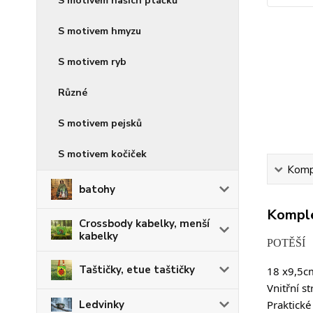
S motivem našich ptáčků
S motivem hmyzu
S motivem ryb
Různé
S motivem pejsků
S motivem kočiček
Kompl
batohy
Komple
Crossbody kabelky, menší
kabelky
POTĚŠÍ
Taštičky, etue taštičky
18 x9,5cm
Vnitřní s
Ledvinky
Praktické