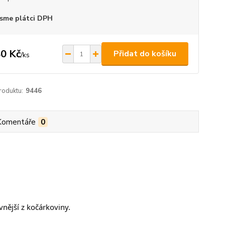
sme plátci DPH
0 Kč
Přidat do košíku
/
ks
roduktu:
9446
Komentáře
0
vnější z kočárkoviny.