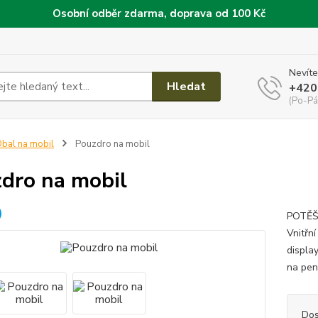
Osobní odběr zdarma, doprava od 100 Kč
Nevíte
Hledat
+420
(Po-Pá
bal na mobil
Pouzdro na mobil
dro na mobil
POTĚŠÍ
Vnitřn
displa
na pen
Dos