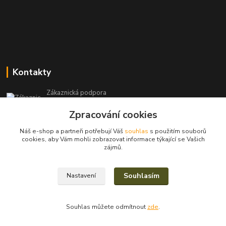
Kontakty
Zákaznická podpora
+420 604 971 930
Zpracování cookies
(Po-Pá, 8-15 hod.)
Náš e-shop a partneři potřebují Váš
souhlas
s použitím souborů
filcshop@seznam.cz
cookies, aby Vám mohli zobrazovat informace týkající se Vašich
zájmů.
Souhlasím
Nastavení
2023/2025© Eva Nevrlá
Souhlas můžete odmítnout
zde
.
Vytvořeno na
Eshop-rychle.cz