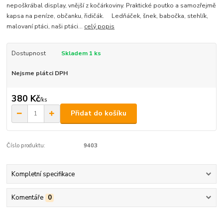
nepoškrábal display, vnější z kočárkoviny. Praktické poutko a samozřejmě
kapsa na peníze, občanku, řidičák. Ledňáček, šnek, babočka, stehlík,
malovaní ptáci, naši ptáci...
celý popis
Dostupnost
Skladem 1 ks
Nejsme plátci DPH
380 Kč
/
ks
Přidat do košíku
Číslo produktu:
9403
Kompletní specifikace
Komentáře
0