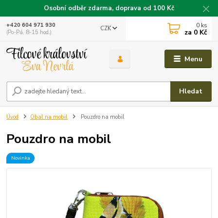
Osobní odběr zdarma, doprava od 100 Kč
0
ks
+420 604 971 930
CZK
za
0 Kč
(Po-Pá, 8-15 hod.)
Menu
Hledat
Úvod
Obal na mobil
Pouzdro na mobil
Pouzdro na mobil
Novinka