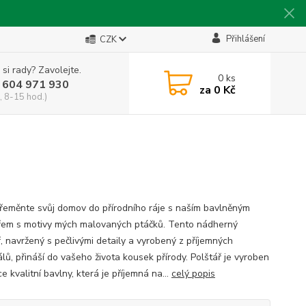
Přihlášení
CZK
 si rady? Zavolejte.
0
ks
 604 971 930
za
0 Kč
, 8-15 hod.)
řeměnte svůj domov do přírodního ráje s naším bavlněným
řem s motivy mých malovaných ptáčků. Tento nádherný
ř, navržený s pečlivými detaily a vyrobený z příjemných
lů, přináší do vašeho života kousek přírody. Polštář je vyroben
e kvalitní bavlny, která je příjemná na...
celý popis