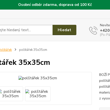
Osobní odběr zdarma, doprava od 100 Kč
Nevíte
Hledat
+420
(Po-Pá
olštářek
polštářek 35x35cm
tářek 35x35cm
BOŽÍ P
polštá
polštá
materiá
z vysoc