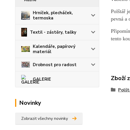
Polštář j
Hrníček, plecháček,
termoska
pevná a 
Připomín
Textil - zástěry, tašky
tento ko
Kalendáře, papírový
materiál
Drobnost pro radost
Zboží 
GALERIE
Polšt
Novinky
Zobrazit všechny novinky