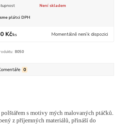
tupnost
Není skladem
sme plátci DPH
0 Kč
Momentálně není k dispozici
/
ks
roduktu:
8050
Komentáře
0
 polštářem s motivy mých malovaných ptáčků.
bený z příjemných materiálů, přináší do