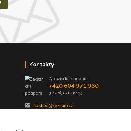
Kontakty
Zákaznická podpora
e
+420 604 971 930
(Po-Pá, 8-15 hod.)
filcshop@seznam.cz