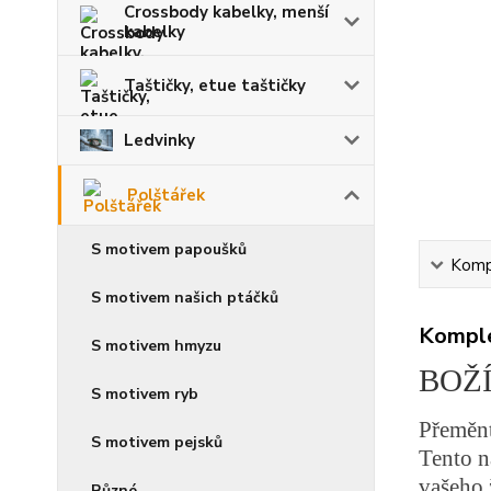
Crossbody kabelky, menší
kabelky
Taštičky, etue taštičky
Ledvinky
Polštářek
S motivem papoušků
Kompl
S motivem našich ptáčků
Komple
S motivem hmyzu
BOŽ
S motivem ryb
Přeměnt
S motivem pejsků
Tento n
vašeho 
Různé