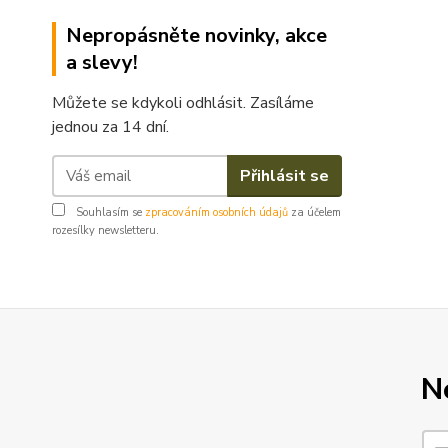
Nepropásněte novinky, akce
a slevy!
Můžete se kdykoli odhlásit. Zasíláme
jednou za 14 dní.
Přihlásit se
Souhlasím se
zpracováním osobních údajů
za účelem
rozesílky newsletteru.
N