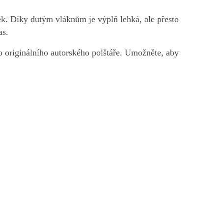
tek. Díky dutým vláknům je výplň lehká, ale přesto
as.
o originálního autorského polštáře. Umožněte, aby