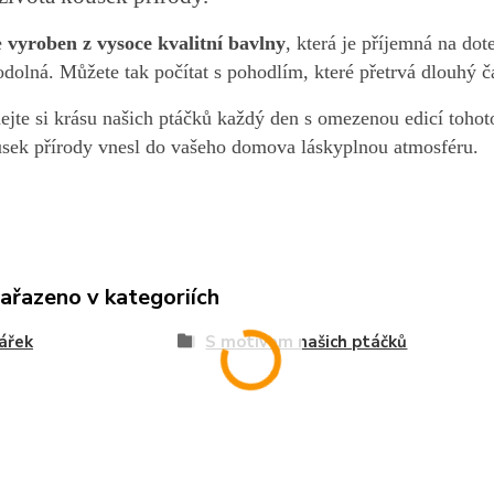
e
vyroben z vysoce kvalitní bavlny
, která je příjemná na do
odolná. Můžete tak počítat s pohodlím, které přetrvá dlouhý č
ejte si krásu našich ptáčků každý den s omezenou edicí tohot
usek přírody vnesl do vašeho domova láskyplnou atmosféru.
zařazeno v kategoriích
ářek
S motivem našich ptáčků