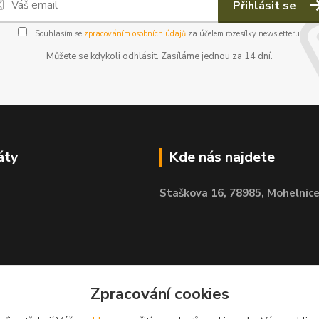
Přihlásit se
Souhlasím se
zpracováním osobních údajů
za účelem rozesílky newsletteru.
Můžete se kdykoli odhlásit. Zasíláme jednou za 14 dní.
áty
Kde nás najdete
Staškova 16,
78985, Mohelnic
Zpracování cookies