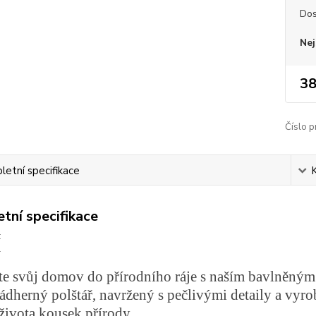
Dos
Nej
38
Číslo p
etní specifikace
tní specifikace
Í
e svůj domov do přírodního ráje s naším bavlněným
ádherný polštář, navržený s pečlivými detaily a vyro
života kousek přírody.