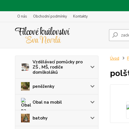
O nás
Obchodní podmínky
Kontakty
Úvod
P
Vzdělávací pomůcky pro
ZŠ , MŠ, rodiče
polš
domškoláků
peněženky
Obal na mobil
batohy