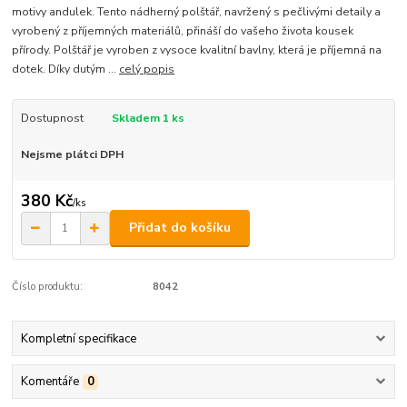
motivy andulek. Tento nádherný polštář, navržený s pečlivými detaily a
vyrobený z příjemných materiálů, přináší do vašeho života kousek
přírody. Polštář je vyroben z vysoce kvalitní bavlny, která je příjemná na
dotek. Díky dutým ...
celý popis
Dostupnost
Skladem 1 ks
Nejsme plátci DPH
380 Kč
/
ks
Přidat do košíku
Číslo produktu:
8042
Kompletní specifikace
Komentáře
0