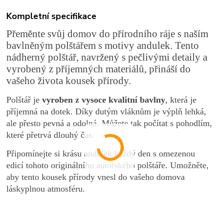
Kompletní specifikace
Přeměnte svůj domov do přírodního ráje s naším
bavlněným polštářem s motivy andulek. Tento
nádherný polštář, navržený s pečlivými detaily a
vyrobený z příjemných materiálů, přináší do
vašeho života kousek přírody.
Polštář je
vyroben z vysoce kvalitní bavlny
, která je
příjemná na dotek. Díky dutým vláknům je výplň lehká,
ale přesto pevná a odolná. Můžete tak počítat s pohodlím,
které přetrvá dlouhý čas.
Připomínejte si krásu andulek každý den s omezenou
edicí tohoto originálního autorského polštáře. Umožněte,
aby tento kousek přírody vnesl do vašeho domova
láskyplnou atmosféru.