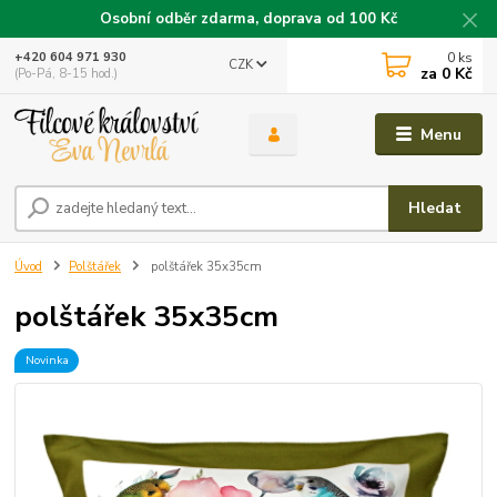
Osobní odběr zdarma, doprava od 100 Kč
0
ks
+420 604 971 930
CZK
za
0 Kč
(Po-Pá, 8-15 hod.)
Menu
Hledat
Úvod
Polštářek
polštářek 35x35cm
polštářek 35x35cm
Novinka