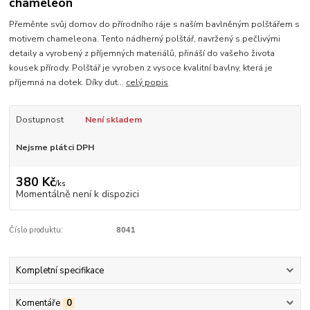
chameleon
Přeměnte svůj domov do přírodního ráje s naším bavlněným polštářem s
motivem chameleona. Tento nádherný polštář, navržený s pečlivými
detaily a vyrobený z příjemných materiálů, přináší do vašeho života
kousek přírody. Polštář je vyroben z vysoce kvalitní bavlny, která je
příjemná na dotek. Díky dut...
celý popis
Dostupnost
Není skladem
Nejsme plátci DPH
380 Kč
/
ks
Momentálně není k dispozici
Číslo produktu:
8041
Kompletní specifikace
Komentáře
0