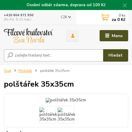
Osobní odběr zdarma, doprava od 100 Kč
0
ks
+420 604 971 930
CZK
za
0 Kč
(Po-Pá, 8-15 hod.)
Menu
Hledat
Úvod
Polštářek
polštářek 35x35cm
polštářek 35x35cm