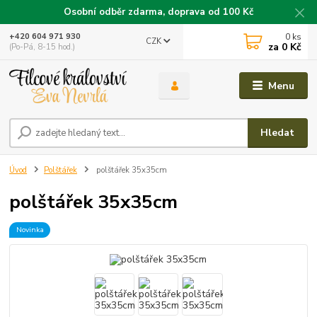
Osobní odběr zdarma, doprava od 100 Kč
0
ks
+420 604 971 930
CZK
za
0 Kč
(Po-Pá, 8-15 hod.)
Menu
Hledat
Úvod
Polštářek
polštářek 35x35cm
polštářek 35x35cm
Novinka