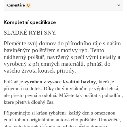
Komentáře
0
Kompletní specifikace
SLADKÉ RYBÍ SNY.
Přeměnte svůj domov do přírodního ráje s naším
bavlněným polštářem s motivy ryb. Tento
nádherný polštář, navržený s pečlivými detaily a
vyrobený z příjemných materiálů, přináší do
vašeho života kousek přírody.
Polštář je
vyroben z vysoce kvalitní bavlny
, která je
příjemná na dotek. Díky dutým vláknům je výplň lehká,
ale přesto pevná a odolná. Můžete tak počítat s pohodlím,
které přetrvá dlouhý čas.
Připomínejte si krásu rybaření každý den s omezenou
edicí tohoto originálního autorského polštáře. Umožněte,
aby tento kousek přírody vnesl do vašeho domova