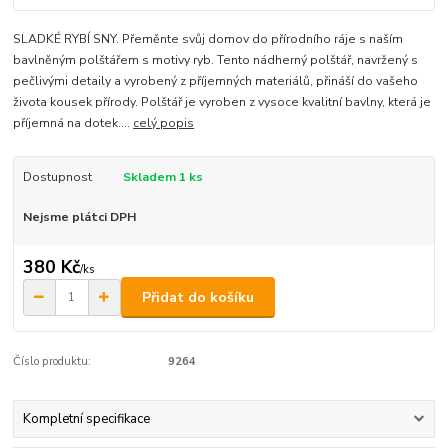
SLADKÉ RYBÍ SNY. Přeměnte svůj domov do přírodního ráje s naším
bavlněným polštářem s motivy ryb. Tento nádherný polštář, navržený s
pečlivými detaily a vyrobený z příjemných materiálů, přináší do vašeho
života kousek přírody. Polštář je vyroben z vysoce kvalitní bavlny, která je
příjemná na dotek....
celý popis
Dostupnost
Skladem 1 ks
Nejsme plátci DPH
380 Kč
/
ks
Přidat do košíku
Číslo produktu:
9264
Kompletní specifikace