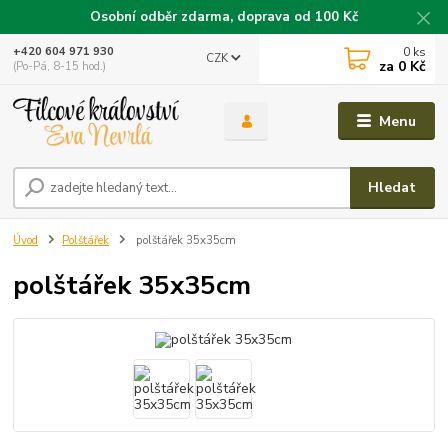
Osobní odběr zdarma, doprava od 100 Kč
0
ks
+420 604 971 930
CZK
za
0 Kč
(Po-Pá, 8-15 hod.)
Menu
Hledat
Úvod
Polštářek
polštářek 35x35cm
polštářek 35x35cm