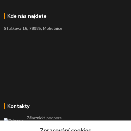
Kde nás najdete
Staškova 16,
78985, Mohelnice
Kontakty
Zákaznická podpora
+420 604 971 930
Zpracování cookies
(Po-Pá, 8-15 hod.)