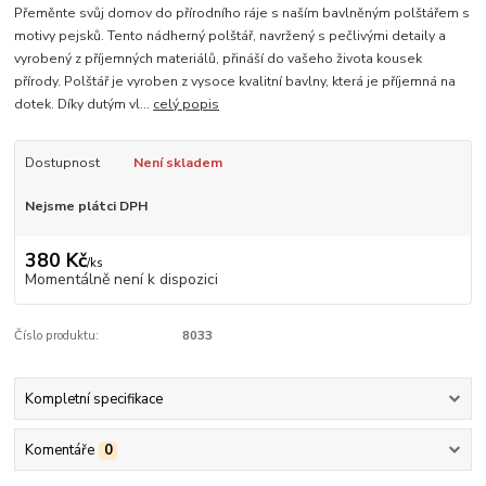
Přeměnte svůj domov do přírodního ráje s naším bavlněným polštářem s
motivy pejsků. Tento nádherný polštář, navržený s pečlivými detaily a
vyrobený z příjemných materiálů, přináší do vašeho života kousek
přírody. Polštář je vyroben z vysoce kvalitní bavlny, která je příjemná na
dotek. Díky dutým vl...
celý popis
Dostupnost
Není skladem
Nejsme plátci DPH
380 Kč
/
ks
Momentálně není k dispozici
Číslo produktu:
8033
Kompletní specifikace
Komentáře
0