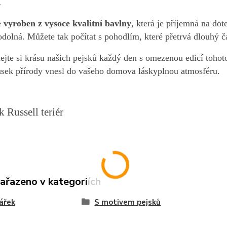
.
e
vyroben z vysoce kvalitní bavlny
, která je příjemná na do
odolná. Můžete tak počítat s pohodlím, které přetrvá dlouhý č
ejte si krásu našich pejsků každý den s omezenou edicí tohot
usek přírody vnesl do vašeho domova láskyplnou atmosféru.
k Russell teriér
zařazeno v kategoriích
ářek
S motivem pejsků