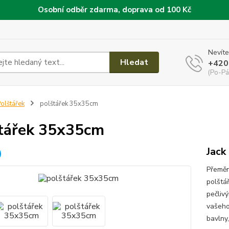
Osobní odběr zdarma, doprava od 100 Kč
Nevíte
Hledat
+420
(Po-Pá
olštářek
polštářek 35x35cm
tářek 35x35cm
Jack
Přeměn
polštá
pečlivý
vašeho 
bavlny,