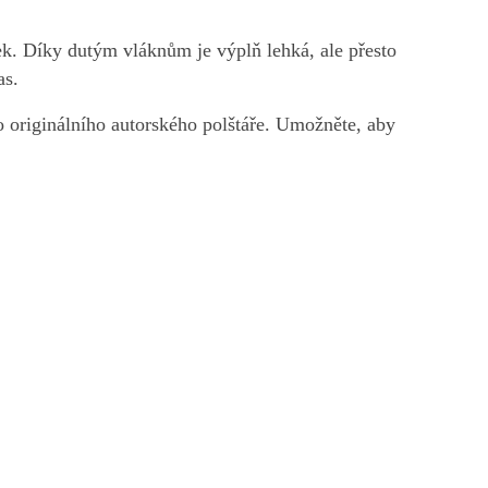
tek. Díky dutým vláknům je výplň lehká, ale přesto
as.
o originálního autorského polštáře. Umožněte, aby