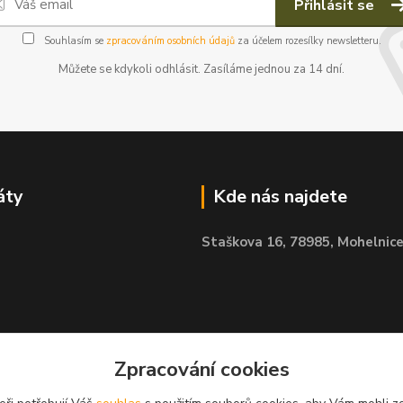
Přihlásit se
Souhlasím se
zpracováním osobních údajů
za účelem rozesílky newsletteru.
Můžete se kdykoli odhlásit. Zasíláme jednou za 14 dní.
áty
Kde nás najdete
Staškova 16,
78985, Mohelnic
Zpracování cookies