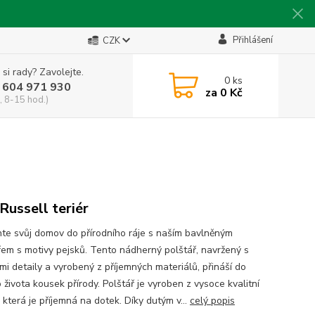
Přihlášení
CZK
 si rady? Zavolejte.
0
ks
 604 971 930
za
0 Kč
, 8-15 hod.)
 Russell teriér
te svůj domov do přírodního ráje s naším bavlněným
řem s motivy pejsků. Tento nádherný polštář, navržený s
mi detaily a vyrobený z příjemných materiálů, přináší do
života kousek přírody. Polštář je vyroben z vysoce kvalitní
 která je příjemná na dotek. Díky dutým v...
celý popis