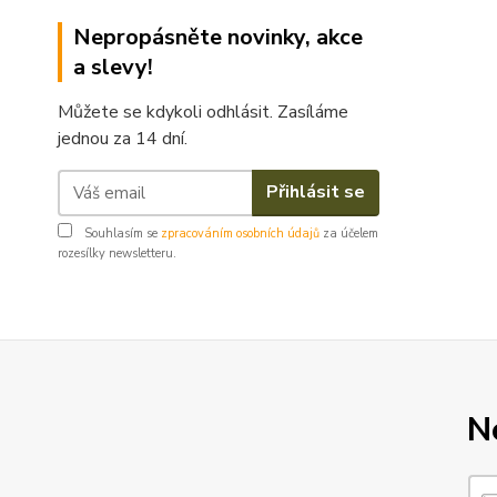
Nepropásněte novinky, akce
a slevy!
Můžete se kdykoli odhlásit. Zasíláme
jednou za 14 dní.
Přihlásit se
Souhlasím se
zpracováním osobních údajů
za účelem
rozesílky newsletteru.
N