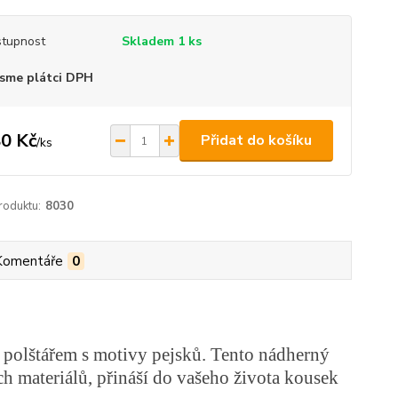
tupnost
Skladem 1 ks
sme plátci DPH
0 Kč
Přidat do košíku
/
ks
roduktu:
8030
Komentáře
0
 polštářem s motivy pejsků. Tento nádherný
ch materiálů, přináší do vašeho života kousek