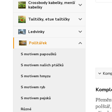
Crossbody kabelky, menší
kabelky
Taštičky, etue taštičky
Ledvinky
Polštářek
S motivem papoušků
S motivem našich ptáčků
Kompl
S motivem hmyzu
S motivem ryb
Komple
S motivem pejsků
Přeměnt
polštář
Různé