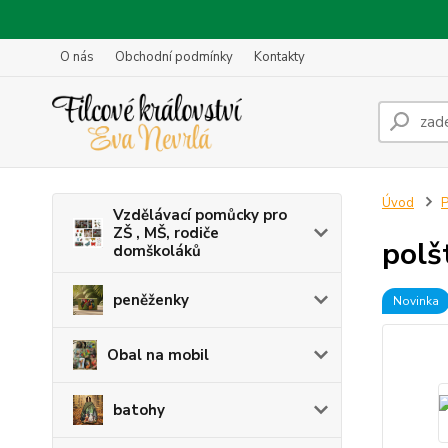
O nás
Obchodní podmínky
Kontakty
Úvod
P
Vzdělávací pomůcky pro
ZŠ , MŠ, rodiče
polš
domškoláků
peněženky
Novinka
Obal na mobil
batohy