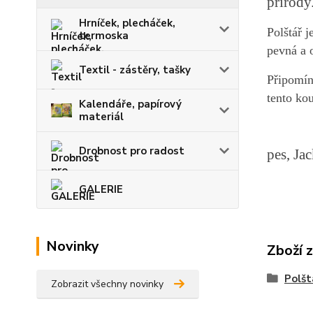
přírody
Hrníček, plecháček,
Polštář j
termoska
pevná a 
Textil - zástěry, tašky
Připomín
tento ko
Kalendáře, papírový
materiál
Drobnost pro radost
pes, Jac
GALERIE
Novinky
Zboží 
Polšt
Zobrazit všechny novinky