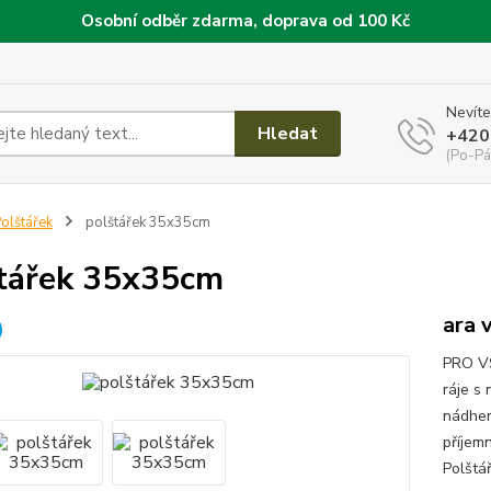
Osobní odběr zdarma, doprava od 100 Kč
Nevíte
Hledat
+420
(Po-Pá
olštářek
polštářek 35x35cm
tářek 35x35cm
ara 
PRO VŠ
ráje s
nádher
příjem
Polštář