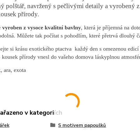
ý polštář, navržený s pečlivými detaily a vyrobený z
kousek přírody.
e
vyroben z vysoce kvalitní bavlny
, která je příjemná na do
odolná. Můžete tak počítat s pohodlím, které přetrvá dlouhý č
ejte si krásu exotického ptactva každý den s omezenou edicí 
o kousek přírody vnesl do vašeho domova láskyplnou atmosfé
, ara, exota
zařazeno v kategoriích
ářek
S motivem papoušků