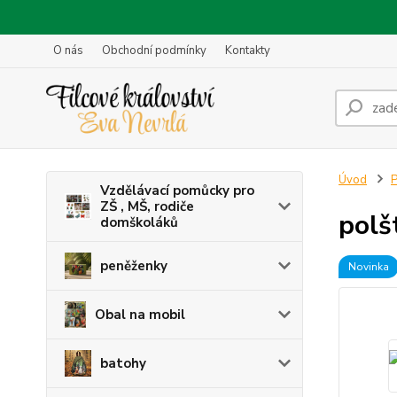
O nás
Obchodní podmínky
Kontakty
Úvod
P
Vzdělávací pomůcky pro
ZŠ , MŠ, rodiče
polš
domškoláků
peněženky
Novinka
Obal na mobil
batohy