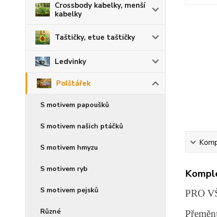
Crossbody kabelky, menší
kabelky
Taštičky, etue taštičky
Ledvinky
Polštářek
S motivem papoušků
S motivem našich ptáčků
Kompl
S motivem hmyzu
S motivem ryb
Komple
S motivem pejsků
PRO V
Různé
Přeměnt