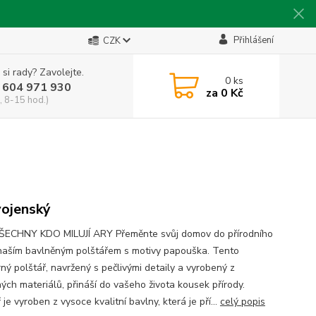
Přihlášení
CZK
 si rady? Zavolejte.
0
ks
 604 971 930
za
0 Kč
, 8-15 hod.)
vojenský
ECHNY KDO MILUJÍ ARY Přeměnte svůj domov do přírodního
 naším bavlněným polštářem s motivy papouška. Tento
ný polštář, navržený s pečlivými detaily a vyrobený z
ných materiálů, přináší do vašeho života kousek přírody.
 je vyroben z vysoce kvalitní bavlny, která je pří...
celý popis