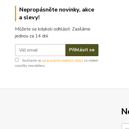
Nepropásněte novinky, akce
a slevy!
Můžete se kdykoli odhlásit. Zasíláme
jednou za 14 dní.
Přihlásit se
Souhlasím se
zpracováním osobních údajů
za účelem
rozesílky newsletteru.
N