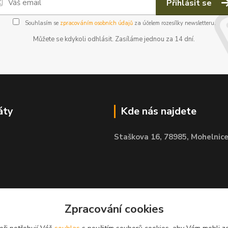
Přihlásit se
Souhlasím se
zpracováním osobních údajů
za účelem rozesílky newsletteru.
Můžete se kdykoli odhlásit. Zasíláme jednou za 14 dní.
áty
Kde nás najdete
Staškova 16,
78985, Mohelnic
Zpracování cookies