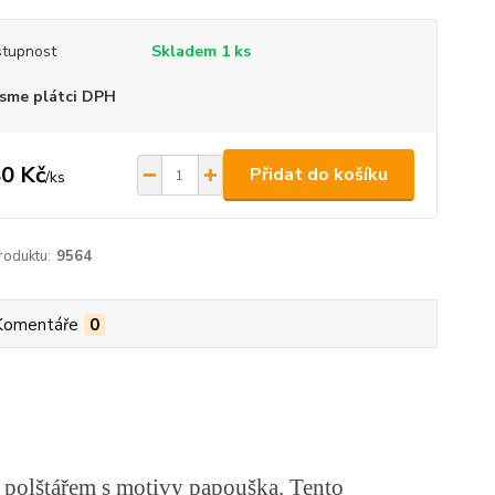
tupnost
Skladem 1 ks
sme plátci DPH
0 Kč
Přidat do košíku
/
ks
roduktu:
9564
Komentáře
0
 polštářem s motivy papouška. Tento