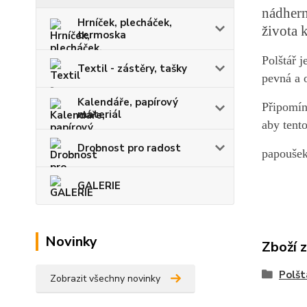
nádhern
Hrníček, plecháček,
života 
termoska
Polštář j
Textil - zástěry, tašky
pevná a 
Kalendáře, papírový
Připomín
materiál
aby tent
Drobnost pro radost
papoušek
GALERIE
Novinky
Zboží 
Polšt
Zobrazit všechny novinky