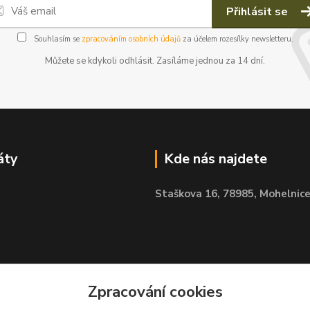
Přihlásit se
Souhlasím se
zpracováním osobních údajů
za účelem rozesílky newsletteru.
Můžete se kdykoli odhlásit. Zasíláme jednou za 14 dní.
áty
Kde nás najdete
Staškova 16,
78985, Mohelnic
Zpracování cookies