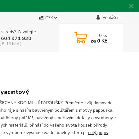
Přihlášení
CZK
 si rady? Zavolejte.
0
ks
 604 971 930
za
0 Kč
, 8-15 hod.)
hyacintový
ŠECHNY KDO MILUJÍ PAPOUŠKY Přeměnte svůj domov do
ního ráje s naším bavlněným polštářem s motivy papouška.
nádherný polštář, navržený s pečlivými detaily a vyrobený z
ných materiálů, přináší do vašeho života kousek přírody.
 je vyroben z vysoce kvalitní bavlny, která j...
celý popis