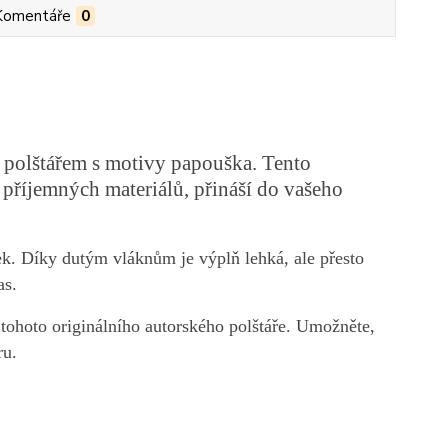
Komentáře
0
 polštářem s motivy papouška. Tento
 příjemných materiálů, přináší do vašeho
tek. Díky dutým vláknům je výplň lehká, ale přesto
as.
tohoto originálního autorského polštáře. Umožněte,
ru.