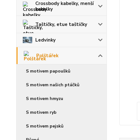
Crossbody kabelky, menší
kabelky
Taštičky, etue taštičky
Ledvinky
Polštářek
S motivem papoušků
S motivem našich ptáčků
S motivem hmyzu
S motivem ryb
S motivem pejsků
Různé