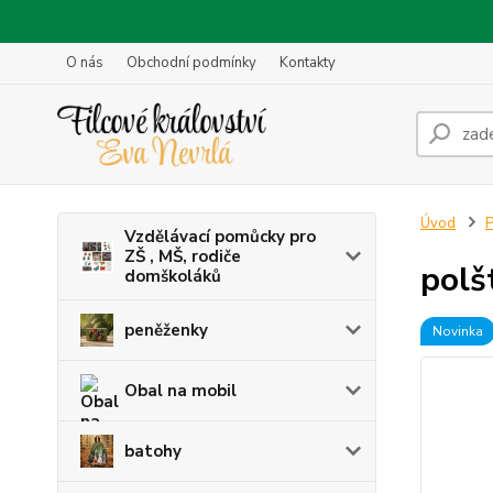
O nás
Obchodní podmínky
Kontakty
Úvod
P
Vzdělávací pomůcky pro
ZŠ , MŠ, rodiče
polš
domškoláků
peněženky
Novinka
Obal na mobil
batohy