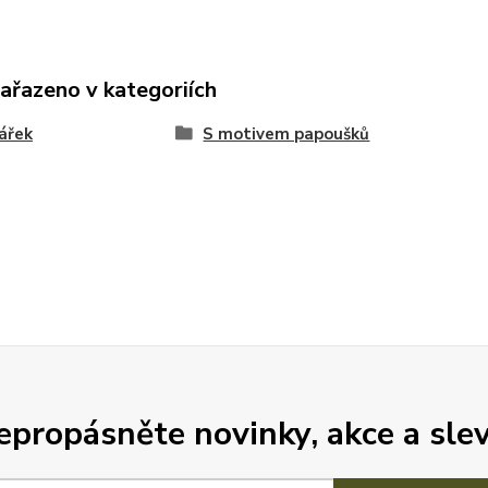
zařazeno v kategoriích
ářek
S motivem papoušků
epropásněte novinky, akce a slev