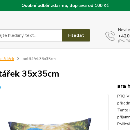
Osobní odběr zdarma, doprava od 100 Kč
Nevíte
Hledat
+420
(Po-Pá
olštářek
polštářek 35x35cm
tářek 35x35cm
ara 
PRO V
přírod
Tento 
příjem
Polštář