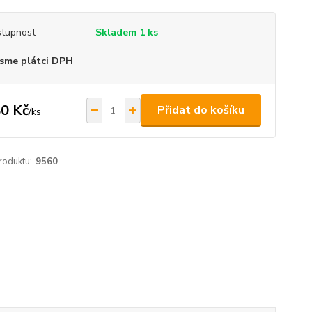
tupnost
Skladem 1 ks
sme plátci DPH
0 Kč
Přidat do košíku
/
ks
roduktu:
9560