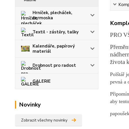
Kompl
Hrníček, plecháček,
termoska
Komple
Textil - zástěry, tašky
PRO V
Kalendáře, papírový
Přeměnt
materiál
nádhern
života 
Drobnost pro radost
Polštář j
GALERIE
pevná a 
Připomín
aby tent
Novinky
papoušek
Zobrazit všechny novinky