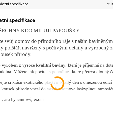
etní specifikace
tní specifikace
ŠECHNY KDO MILUJÍ PAPOUŠKY
e svůj domov do přírodního ráje s naším bavlněným
ý polštář, navržený s pečlivými detaily a vyrobený z
kousek přírody.
e
vyroben z vysoce kvalitní bavlny
, která je příjemná na do
odolná. Můžete tak počítat s pohodlím, které přetrvá dlouhý č
ejte si krásu exotického ptactva každý den s omezenou edicí 
o kousek přírody vnesl do vašeho domova láskyplnou atmosfé
 , ara hyacintový, exota