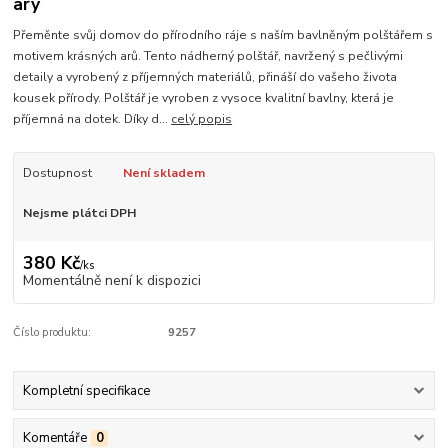
ary
Přeměnte svůj domov do přírodního ráje s naším bavlněným polštářem s
motivem krásných arů. Tento nádherný polštář, navržený s pečlivými
detaily a vyrobený z příjemných materiálů, přináší do vašeho života
kousek přírody. Polštář je vyroben z vysoce kvalitní bavlny, která je
příjemná na dotek. Díky d...
celý popis
Dostupnost
Není skladem
Nejsme plátci DPH
380 Kč
/
ks
Momentálně není k dispozici
Číslo produktu:
9257
Kompletní specifikace
Komentáře
0