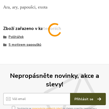
Ara, ary, papoušci, exota
Zboží zařazeno v kategoriích
Polštářek
S motivem papoušků
Nepropásněte novinky, akce a
slevy!
Přihlásit se
Souhlasím se
zpracováním osobních údajů
za účelem rozesílky newsletteru.