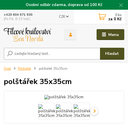
Osobní odběr zdarma, doprava od 100 Kč
0
ks
+420 604 971 930
CZK
za
0 Kč
(Po-Pá, 8-15 hod.)
Menu
Hledat
Úvod
Polštářek
polštářek 35x35cm
polštářek 35x35cm