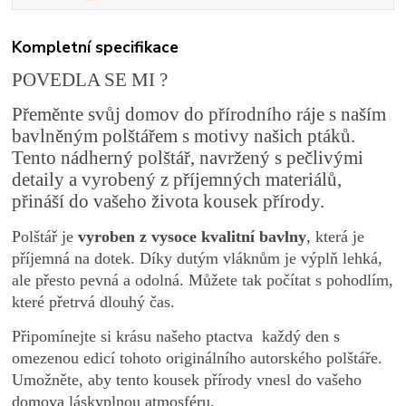
Kompletní specifikace
POVEDLA SE MI ?
Přeměnte svůj domov do přírodního ráje s naším
bavlněným polštářem s motivy našich ptáků.
Tento nádherný polštář, navržený s pečlivými
detaily a vyrobený z příjemných materiálů,
přináší do vašeho života kousek přírody.
Polštář je
vyroben z vysoce kvalitní bavlny
, která je
příjemná na dotek. Díky dutým vláknům je výplň lehká,
ale přesto pevná a odolná. Můžete tak počítat s pohodlím,
které přetrvá dlouhý čas.
Připomínejte si krásu našeho ptactva každý den s
omezenou edicí tohoto originálního autorského polštáře.
Umožněte, aby tento kousek přírody vnesl do vašeho
domova láskyplnou atmosféru.