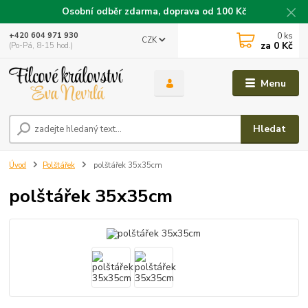
Osobní odběr zdarma, doprava od 100 Kč
0
ks
+420 604 971 930
CZK
za
0 Kč
(Po-Pá, 8-15 hod.)
Menu
Hledat
Úvod
Polštářek
polštářek 35x35cm
polštářek 35x35cm