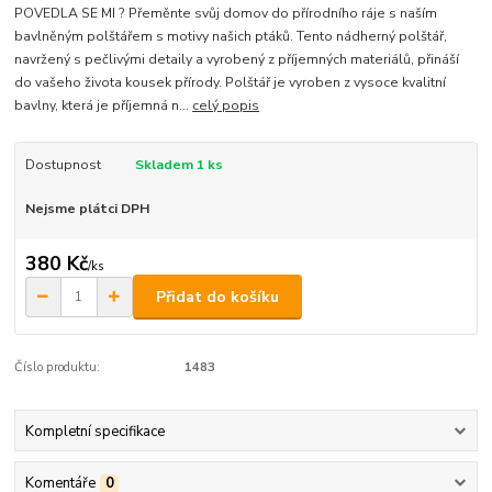
POVEDLA SE MI ? Přeměnte svůj domov do přírodního ráje s naším
bavlněným polštářem s motivy našich ptáků. Tento nádherný polštář,
navržený s pečlivými detaily a vyrobený z příjemných materiálů, přináší
do vašeho života kousek přírody. Polštář je vyroben z vysoce kvalitní
bavlny, která je příjemná n...
celý popis
Dostupnost
Skladem 1 ks
Nejsme plátci DPH
380 Kč
/
ks
Přidat do košíku
Číslo produktu:
1483
Kompletní specifikace
Komentáře
0