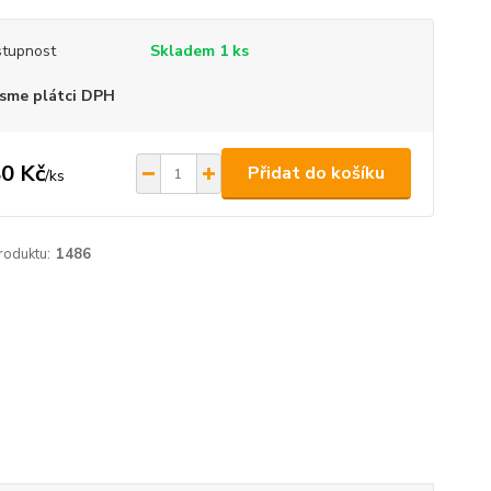
tupnost
Skladem 1 ks
sme plátci DPH
0 Kč
Přidat do košíku
/
ks
roduktu:
1486