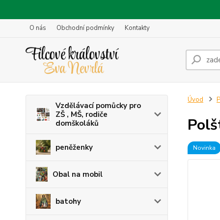
O nás
Obchodní podmínky
Kontakty
Úvod
P
Vzdělávací pomůcky pro
ZŠ , MŠ, rodiče
Polš
domškoláků
peněženky
Novinka
Obal na mobil
batohy