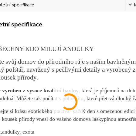
etní specifikace
tní specifikace
ŠECHNY KDO MILUJÍ ANDULKY
e svůj domov do přírodního ráje s naším bavlněným
ý polštář, navržený s pečlivými detaily a vyrobený z
kousek přírody.
e
vyroben z vysoce kvalitní bavlny
, která je příjemná na do
odolná. Můžete tak počítat s pohodlím, které přetrvá dlouhý č
ejte si krásu exotického ptactva každý den s omezenou edicí 
o kousek přírody vnesl do vašeho domova láskyplnou atmosfé
,andulky, exota