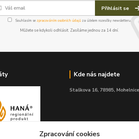
Přihlásit se
Souhlasím se
zpracováním osobních údajů
za účelem rozesílky newsletteru.
Můžete se kdykoli odhlásit. Zasíláme jednou za 14 dní.
áty
Kde nás najdete
Staškova 16,
78985, Mohelnic
Zpracování cookies