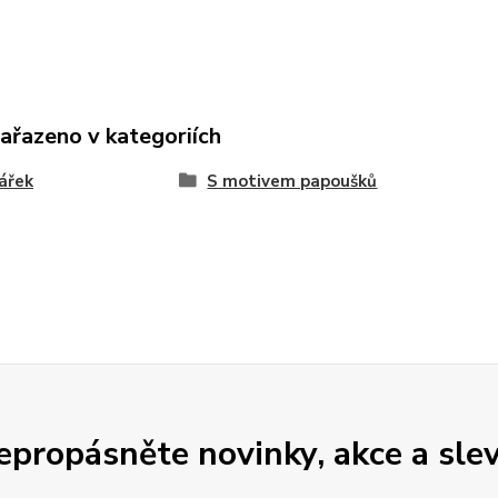
zařazeno v kategoriích
ářek
S motivem papoušků
epropásněte novinky, akce a slev