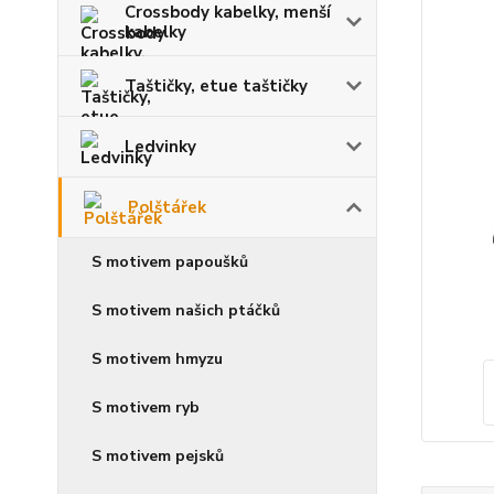
Crossbody kabelky, menší
kabelky
Taštičky, etue taštičky
Ledvinky
Polštářek
S motivem papoušků
S motivem našich ptáčků
S motivem hmyzu
S motivem ryb
S motivem pejsků