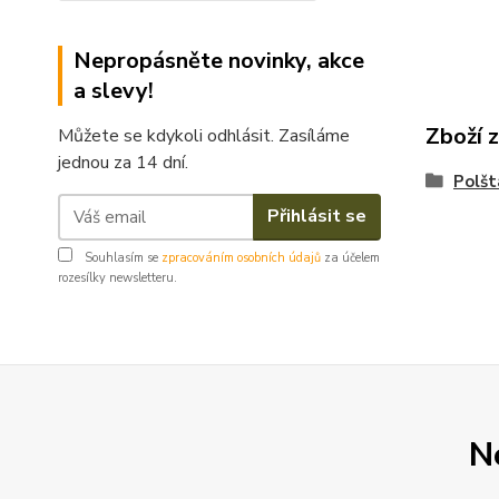
Nepropásněte novinky, akce
a slevy!
Zboží 
Můžete se kdykoli odhlásit. Zasíláme
jednou za 14 dní.
Polšt
Přihlásit se
Souhlasím se
zpracováním osobních údajů
za účelem
rozesílky newsletteru.
N