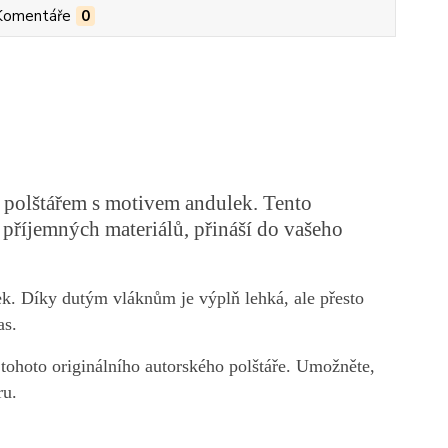
Komentáře
0
 polštářem s motivem andulek. Tento
 příjemných materiálů, přináší do vašeho
tek. Díky dutým vláknům je výplň lehká, ale přesto
as.
tohoto originálního autorského polštáře. Umožněte,
ru.