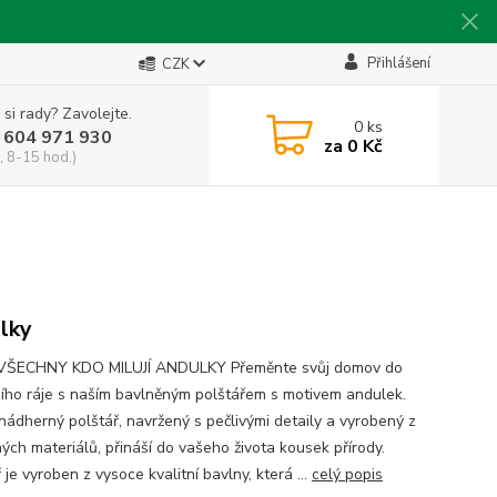
Přihlášení
CZK
 si rady? Zavolejte.
0
ks
 604 971 930
za
0 Kč
, 8-15 hod.)
lky
ŠECHNY KDO MILUJÍ ANDULKY Přeměnte svůj domov do
ního ráje s naším bavlněným polštářem s motivem andulek.
nádherný polštář, navržený s pečlivými detaily a vyrobený z
ných materiálů, přináší do vašeho života kousek přírody.
 je vyroben z vysoce kvalitní bavlny, která ...
celý popis