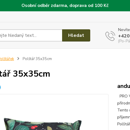
Osobní odběr zdarma, doprava od 100 Kč
Nevíte
Hledat
+420
(Po-Pá
olštářek
Polštář 35x35cm
tář 35x35cm
andu
PRO V
přírod
Tento 
příjem
Polštář