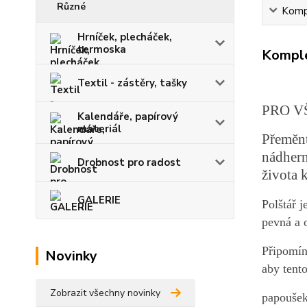
Různé
Kompl
Hrníček, plecháček,
termoska
Komple
Textil - zástěry, tašky
PRO V
Kalendáře, papírový
materiál
Přeměnt
nádhern
Drobnost pro radost
života 
GALERIE
Polštář j
pevná a 
Připomín
Novinky
aby tent
Zobrazit všechny novinky
papoušek