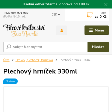
Osobní odběr zdarma, doprava od 100 Kč
0
ks
+420 604 971 930
CZK
za
0 Kč
(Po-Pá, 8-15 hod.)
Menu
Hledat
Úvod
Hrníček, plecháček, termoska
Plechový hrníček 330ml
Plechový hrníček 330ml
Novinka