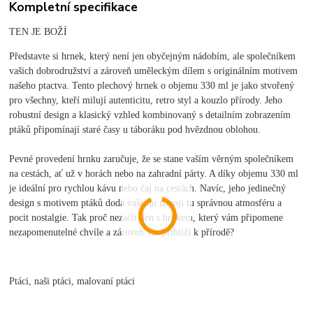
Kompletní specifikace
TEN JE BOŽÍ
Představte si hrnek, který není jen obyčejným nádobím, ale společníkem
vašich dobrodružství a zároveň uměleckým dílem s originálním motivem
našeho ptactva. Tento plechový hrnek o objemu 330 ml je jako stvořený
pro všechny, kteří milují autenticitu, retro styl a kouzlo přírody. Jeho
robustní design a klasický vzhled kombinovaný s detailním zobrazením
ptáků připomínají staré časy u táboráku pod hvězdnou oblohou.
Pevné provedení hrnku zaručuje, že se stane vaším věrným společníkem
na cestách, ať už v horách nebo na zahradní párty. A díky objemu 330 ml
je ideální pro rychlou kávu nebo čaj na cestách. Navíc, jeho jedinečný
design s motivem ptáků dodá vašemu nápoji tu správnou atmosféru a
pocit nostalgie. Tak proč nezačít den s hrnkem, který vám připomene
nezapomenutelné chvíle a zároveň vás přiblíží k přírodě?
Ptáci, naši ptáci, malovaní ptáci