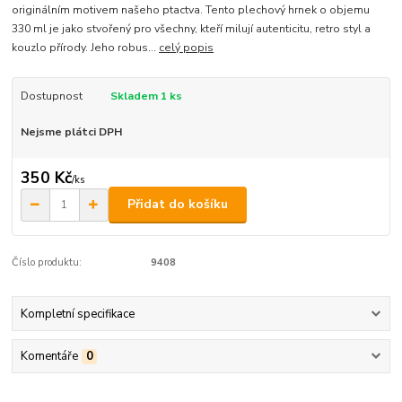
originálním motivem našeho ptactva. Tento plechový hrnek o objemu
330 ml je jako stvořený pro všechny, kteří milují autenticitu, retro styl a
kouzlo přírody. Jeho robus...
celý popis
Dostupnost
Skladem 1 ks
Nejsme plátci DPH
350 Kč
/
ks
Přidat do košíku
Číslo produktu:
9408
Kompletní specifikace
Komentáře
0