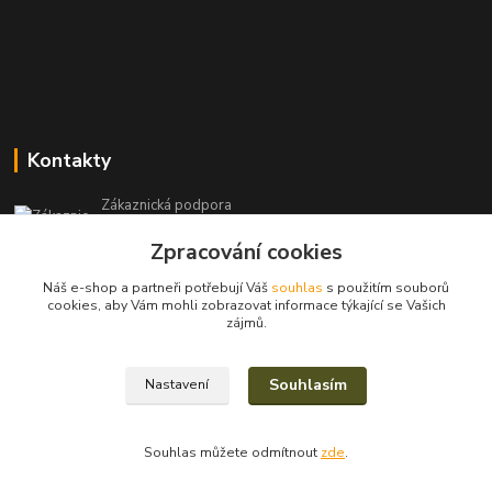
Kontakty
Zákaznická podpora
+420 604 971 930
Zpracování cookies
(Po-Pá, 8-15 hod.)
Náš e-shop a partneři potřebují Váš
souhlas
s použitím souborů
filcshop@seznam.cz
cookies, aby Vám mohli zobrazovat informace týkající se Vašich
zájmů.
Souhlasím
Nastavení
2023/2025© Eva Nevrlá
Souhlas můžete odmítnout
zde
.
Vytvořeno na
Eshop-rychle.cz