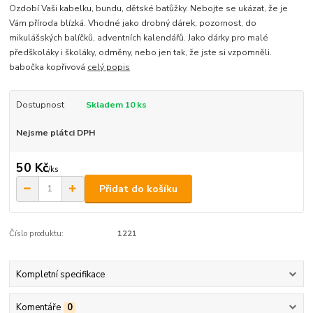
Ozdobí Vaši kabelku, bundu, dětské batůžky. Nebojte se ukázat, že je
Vám příroda blízká. Vhodné jako drobný dárek, pozornost, do
mikulášských balíčků, adventních kalendářů. Jako dárky pro malé
předškoláky i školáky, odměny, nebo jen tak, že jste si vzpomněli.
babočka kopřivová
celý popis
Dostupnost
Skladem 10 ks
Nejsme plátci DPH
50 Kč
/
ks
Přidat do košíku
Číslo produktu:
1221
Kompletní specifikace
Komentáře
0