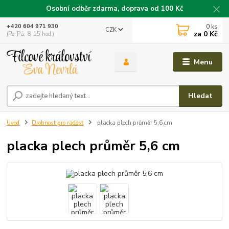
Osobní odběr zdarma, doprava od 100 Kč
0
ks
+420 604 971 930
CZK
za
0 Kč
(Po-Pá, 8-15 hod.)
Menu
Hledat
Úvod
Drobnost pro radost
placka plech průměr 5,6 cm
placka plech průměr 5,6 cm