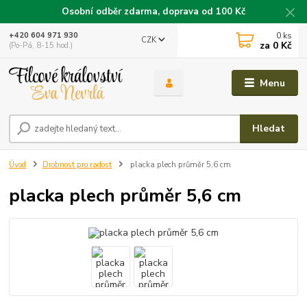
Osobní odběr zdarma, doprava od 100 Kč
0
ks
+420 604 971 930
CZK
za
0 Kč
(Po-Pá, 8-15 hod.)
Menu
Hledat
Úvod
Drobnost pro radost
placka plech průměr 5,6 cm
placka plech průměr 5,6 cm