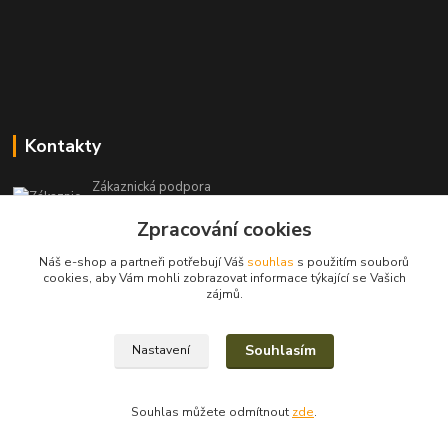
Kontakty
Zákaznická podpora
+420 604 971 930
Zpracování cookies
(Po-Pá, 8-15 hod.)
Náš e-shop a partneři potřebují Váš
souhlas
s použitím souborů
filcshop@seznam.cz
cookies, aby Vám mohli zobrazovat informace týkající se Vašich
zájmů.
Souhlasím
Nastavení
2023/2025© Eva Nevrlá
Souhlas můžete odmítnout
zde
.
Vytvořeno na
Eshop-rychle.cz