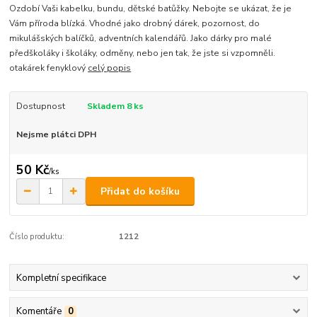
Ozdobí Vaši kabelku, bundu, dětské batůžky. Nebojte se ukázat, že je
Vám příroda blízká. Vhodné jako drobný dárek, pozornost, do
mikulášských balíčků, adventních kalendářů. Jako dárky pro malé
předškoláky i školáky, odměny, nebo jen tak, že jste si vzpomněli.
otakárek fenyklový
celý popis
Dostupnost
Skladem 8 ks
Nejsme plátci DPH
50 Kč
/
ks
Přidat do košíku
Číslo produktu:
1212
Kompletní specifikace
Komentáře
0