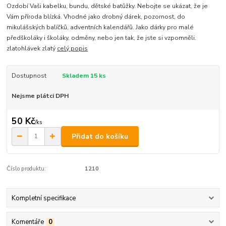
Ozdobí Vaši kabelku, bundu, dětské batůžky. Nebojte se ukázat, že je
Vám příroda blízká. Vhodné jako drobný dárek, pozornost, do
mikulášských balíčků, adventních kalendářů. Jako dárky pro malé
předškoláky i školáky, odměny, nebo jen tak, že jste si vzpomněli.
zlatohlávek zlatý
celý popis
Dostupnost
Skladem 15 ks
Nejsme plátci DPH
50 Kč
/
ks
Přidat do košíku
Číslo produktu:
1210
Kompletní specifikace
Komentáře
0