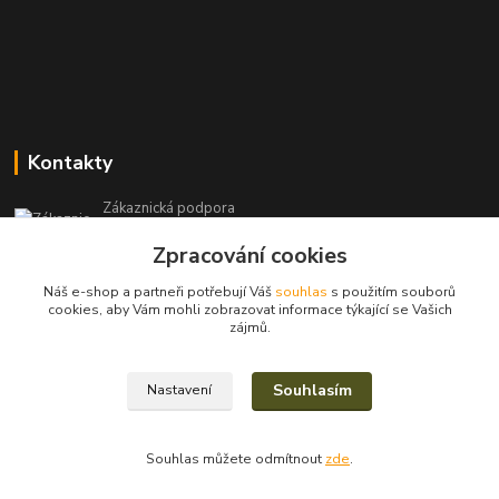
Kontakty
Zákaznická podpora
+420 604 971 930
Zpracování cookies
(Po-Pá, 8-15 hod.)
Náš e-shop a partneři potřebují Váš
souhlas
s použitím souborů
filcshop@seznam.cz
cookies, aby Vám mohli zobrazovat informace týkající se Vašich
zájmů.
Souhlasím
Nastavení
2023/2025© Eva Nevrlá
Souhlas můžete odmítnout
zde
.
Vytvořeno na
Eshop-rychle.cz