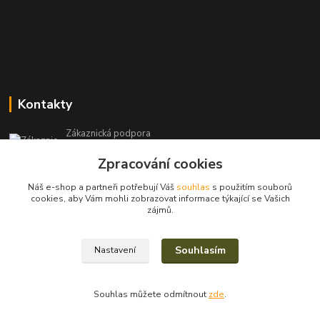
Kontakty
Zákaznická podpora
+420 604 971 930
Zpracování cookies
(Po-Pá, 8-15 hod.)
Náš e-shop a partneři potřebují Váš
souhlas
s použitím souborů
filcshop@seznam.cz
cookies, aby Vám mohli zobrazovat informace týkající se Vašich
zájmů.
Souhlasím
Nastavení
2023/2025© Eva Nevrlá
Souhlas můžete odmítnout
zde
.
Vytvořeno na
Eshop-rychle.cz