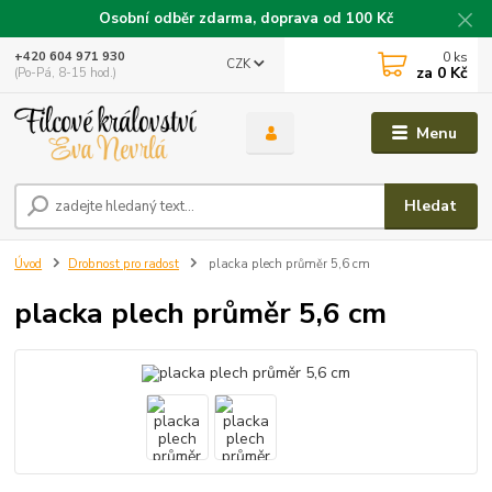
Osobní odběr zdarma, doprava od 100 Kč
0
ks
+420 604 971 930
CZK
za
0 Kč
(Po-Pá, 8-15 hod.)
Menu
Hledat
Úvod
Drobnost pro radost
placka plech průměr 5,6 cm
placka plech průměr 5,6 cm