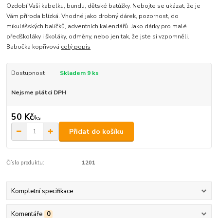
Ozdobí Vaši kabelku, bundu, dětské batůžky. Nebojte se ukázat, že je
Vám příroda blízká. Vhodné jako drobný dárek, pozornost, do
mikulášských balíčků, adventních kalendářů. Jako dárky pro malé
předškoláky i školáky, odměny, nebo jen tak, že jste si vzpomněli.
Babočka kopřivová
celý popis
Dostupnost
Skladem 9 ks
Nejsme plátci DPH
50 Kč
/
ks
Přidat do košíku
Číslo produktu:
1201
Kompletní specifikace
Komentáře
0