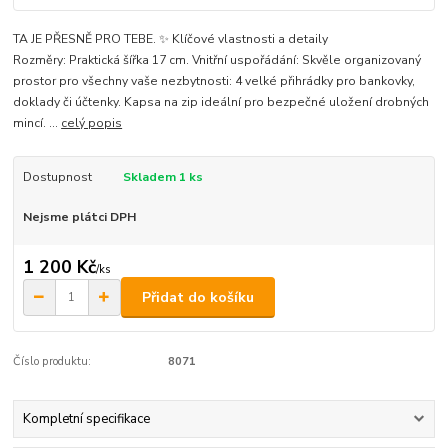
TA JE PŘESNĚ PRO TEBE. ✨ Klíčové vlastnosti a detaily
Rozměry: Praktická šířka 17 cm. Vnitřní uspořádání: Skvěle organizovaný
prostor pro všechny vaše nezbytnosti: 4 velké přihrádky pro bankovky,
doklady či účtenky. Kapsa na zip ideální pro bezpečné uložení drobných
mincí. ...
celý popis
Dostupnost
Skladem 1 ks
Nejsme plátci DPH
1 200 Kč
/
ks
Přidat do košíku
Číslo produktu:
8071
Kompletní specifikace