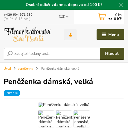
Osobní odběr zdarma, doprava od 100 Kč
0
ks
+420 604 971 930
CZK
za
0 Kč
(Po-Pá, 8-15 hod.)
Menu
Hledat
Úvod
peněženky
Peněženka dámská, velká
Peněženka dámská, velká
Novinka