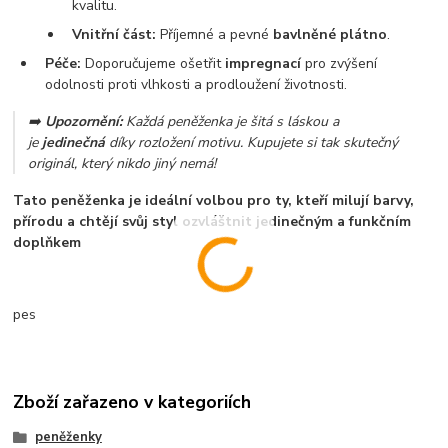
kvalitu.
Vnitřní část:
Příjemné a pevné
bavlněné plátno
.
Péče:
Doporučujeme ošetřit
impregnací
pro zvýšení
odolnosti proti vlhkosti a prodloužení životnosti.
➡️
Upozornění:
Každá peněženka je šitá s láskou a
je
jedinečná
díky rozložení motivu. Kupujete si tak skutečný
originál, který nikdo jiný nemá!
Tato peněženka je ideální volbou pro ty, kteří milují barvy,
přírodu a chtějí svůj styl ozvláštnit jedinečným a funkčním
doplňkem
pes
Zboží zařazeno v kategoriích
peněženky