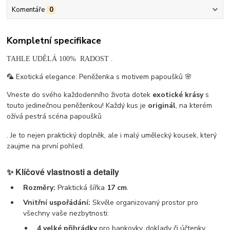
Komentáře
0
Kompletní specifikace
TAHLE UDĚLÁ 100% RADOST .
🦜 Exotická elegance: Peněženka s motivem papoušků 🌸
Vneste do svého každodenního života dotek
exotické krásy
s
touto jedinečnou peněženkou! Každý kus je
originál
, na kterém
ožívá pestrá scéna papoušků
. Je to nejen praktický doplněk, ale i malý umělecký kousek, který
zaujme na první pohled.
✨
Klíčové vlastnosti a detaily
Rozměry:
Praktická šířka
17 cm
.
Vnitřní uspořádání:
Skvěle organizovaný prostor pro
všechny vaše nezbytnosti:
4 velké přihrádky
pro bankovky, doklady či účtenky.