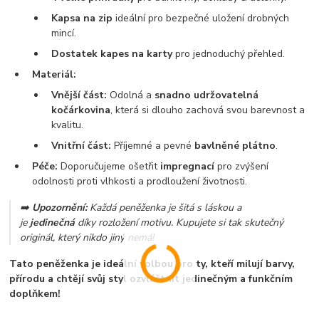
Kapsa na zip
ideální pro bezpečné uložení drobných
mincí.
Dostatek kapes na karty
pro jednoduchý přehled.
Materiál:
Vnější část:
Odolná a
snadno udržovatelná
kočárkovina
, která si dlouho zachová svou barevnost a
kvalitu.
Vnitřní část:
Příjemné a pevné
bavlněné plátno
.
Péče:
Doporučujeme ošetřit
impregnací
pro zvýšení
odolnosti proti vlhkosti a prodloužení životnosti.
➡️
Upozornění:
Každá peněženka je šitá s láskou a
je
jedinečná
díky rozložení motivu. Kupujete si tak skutečný
originál, který nikdo jiný nemá!
Tato peněženka je ideální volbou pro ty, kteří milují barvy,
přírodu a chtějí svůj styl ozvláštnit jedinečným a funkčním
doplňkem!