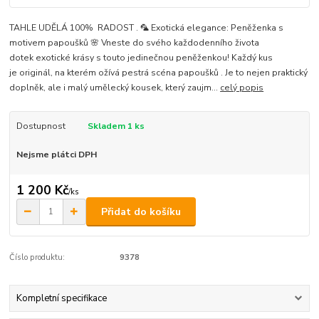
TAHLE UDĚLÁ 100% RADOST . 🦜 Exotická elegance: Peněženka s
motivem papoušků 🌸 Vneste do svého každodenního života
dotek exotické krásy s touto jedinečnou peněženkou! Každý kus
je originál, na kterém ožívá pestrá scéna papoušků . Je to nejen praktický
doplněk, ale i malý umělecký kousek, který zaujm...
celý popis
Dostupnost
Skladem 1 ks
Nejsme plátci DPH
1 200 Kč
/
ks
Přidat do košíku
Číslo produktu:
9378
Kompletní specifikace