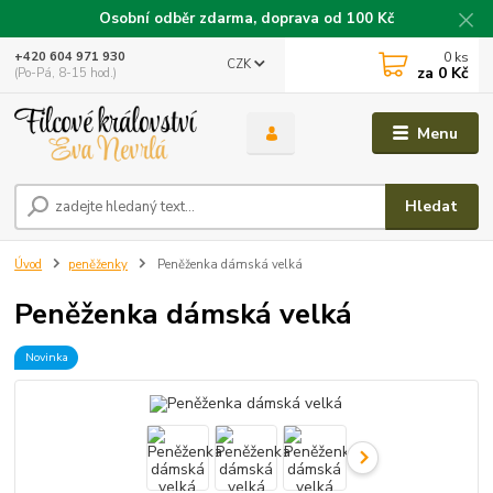
Osobní odběr zdarma, doprava od 100 Kč
0
ks
+420 604 971 930
CZK
za
0 Kč
(Po-Pá, 8-15 hod.)
Menu
Hledat
Úvod
peněženky
Peněženka dámská velká
Peněženka dámská velká
Novinka