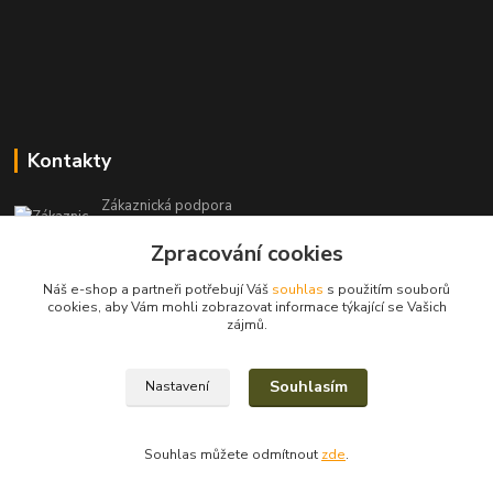
Kontakty
Zákaznická podpora
+420 604 971 930
Zpracování cookies
(Po-Pá, 8-15 hod.)
Náš e-shop a partneři potřebují Váš
souhlas
s použitím souborů
filcshop@seznam.cz
cookies, aby Vám mohli zobrazovat informace týkající se Vašich
zájmů.
Souhlasím
Nastavení
2023/2025© Eva Nevrlá
Souhlas můžete odmítnout
zde
.
Vytvořeno na
Eshop-rychle.cz