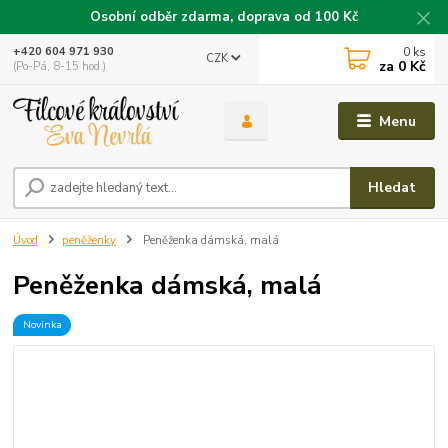
Osobní odběr zdarma, doprava od 100 Kč
0
ks
+420 604 971 930
CZK
za
0 Kč
(Po-Pá, 8-15 hod.)
Menu
Hledat
Úvod
peněženky
Peněženka dámská, malá
Peněženka dámská, malá
Novinka