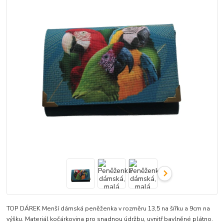
TOP DÁREK Menší dámská peněženka v rozměru 13,5 na šířku a 9cm na
výšku. Materiál kočárkovina pro snadnou údržbu, uvnitř bavlněné plátno.